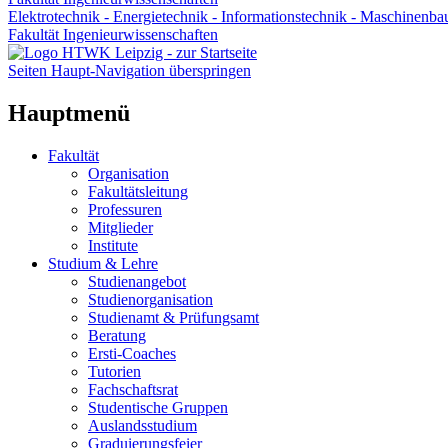
Elektrotechnik - Energietechnik - Informationstechnik - Maschinenba
Fakultät Ingenieurwissenschaften
Seiten Haupt-Navigation überspringen
Hauptmenü
Fakultät
Organisation
Fakultätsleitung
Professuren
Mitglieder
Institute
Studium & Lehre
Studienangebot
Studienorganisation
Studienamt & Prüfungsamt
Beratung
Ersti-Coaches
Tutorien
Fachschaftsrat
Studentische Gruppen
Auslandsstudium
Graduierungsfeier