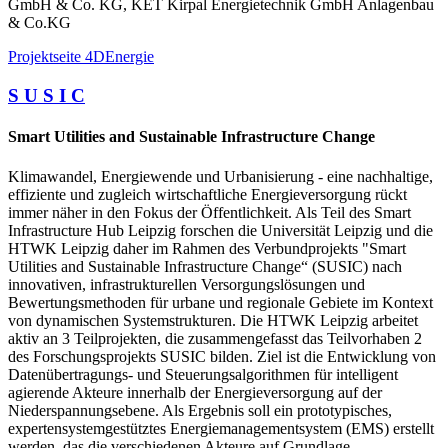
GmbH & Co. KG, KET Kirpal Energietechnik GmbH Anlagenbau
& Co.KG
Projektseite 4DEnergie
S U S I C
Smart Utilities and Sustainable Infrastructure Change
Klimawandel, Energiewende und Urbanisierung - eine nachhaltige,
effiziente und zugleich wirtschaftliche Energieversorgung rückt
immer näher in den Fokus der Öffentlichkeit. Als Teil des Smart
Infrastructure Hub Leipzig forschen die Universität Leipzig und die
HTWK Leipzig daher im Rahmen des Verbundprojekts "Smart
Utilities and Sustainable Infrastructure Change“ (SUSIC) nach
innovativen, infrastrukturellen Versorgungslösungen und
Bewertungsmethoden für urbane und regionale Gebiete im Kontext
von dynamischen Systemstrukturen. Die HTWK Leipzig arbeitet
aktiv an 3 Teilprojekten, die zusammengefasst das Teilvorhaben 2
des Forschungsprojekts SUSIC bilden. Ziel ist die Entwicklung von
Datenübertragungs- und Steuerungsalgorithmen für intelligent
agierende Akteure innerhalb der Energieversorgung auf der
Niederspannungsebene. Als Ergebnis soll ein prototypisches,
expertensystemgestütztes Energiemanagementsystem (EMS) erstellt
werden, das die verschiedenen Akteure auf Grundlage