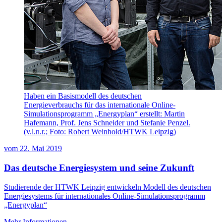
Haben ein Basismodell des deutschen
Energieverbrauchs für das internationale Online-
Simulationsprogramm „Energyplan“ erstellt: Martin
Hafemann, Prof. Jens Schneider und Stefanie Penzel.
(v.l.n.r.; Foto: Robert Weinhold/HTWK Leipzig)
vom
22. Mai 2019
Das deutsche Energiesystem und seine Zukunft
Studierende der HTWK Leipzig entwickeln Modell des deutschen
Energiesystems für internationales Online-Simulationsprogramm
„Energyplan“
Mehr Informationen