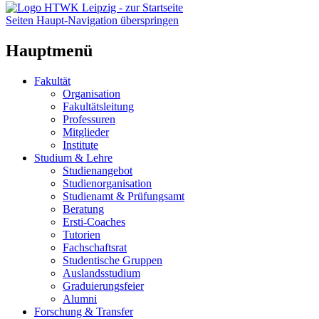
Seiten Haupt-Navigation überspringen
Hauptmenü
Fakultät
Organisation
Fakultätsleitung
Professuren
Mitglieder
Institute
Studium & Lehre
Studienangebot
Studienorganisation
Studienamt & Prüfungsamt
Beratung
Ersti-Coaches
Tutorien
Fachschaftsrat
Studentische Gruppen
Auslandsstudium
Graduierungsfeier
Alumni
Forschung & Transfer