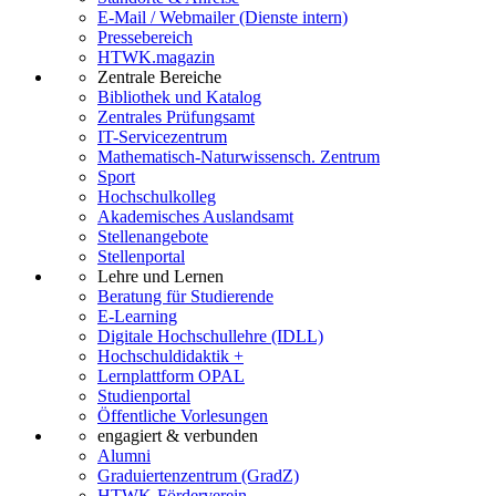
E-Mail / Webmailer (Dienste intern)
Pressebereich
HTWK.magazin
Zentrale Bereiche
Bibliothek und Katalog
Zentrales Prüfungsamt
IT-Servicezentrum
Mathematisch-Naturwissensch. Zentrum
Sport
Hochschulkolleg
Akademisches Auslandsamt
Stellenangebote
Stellenportal
Lehre und Lernen
Beratung für Studierende
E-Learning
Digitale Hochschullehre (IDLL)
Hochschuldidaktik +
Lernplattform OPAL
Studienportal
Öffentliche Vorlesungen
engagiert & verbunden
Alumni
Graduiertenzentrum (GradZ)
HTWK-Förderverein