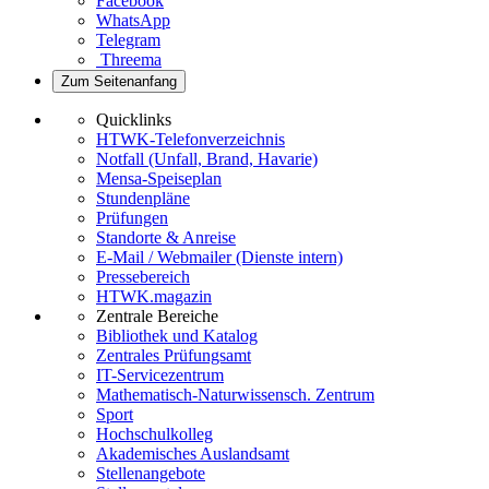
Facebook
WhatsApp
Telegram
Threema
Zum Seitenanfang
Quicklinks
HTWK-Telefonverzeichnis
Notfall (Unfall, Brand, Havarie)
Mensa-Speiseplan
Stundenpläne
Prüfungen
Standorte & Anreise
E-Mail / Webmailer (Dienste intern)
Pressebereich
HTWK.magazin
Zentrale Bereiche
Bibliothek und Katalog
Zentrales Prüfungsamt
IT-Servicezentrum
Mathematisch-Naturwissensch. Zentrum
Sport
Hochschulkolleg
Akademisches Auslandsamt
Stellenangebote