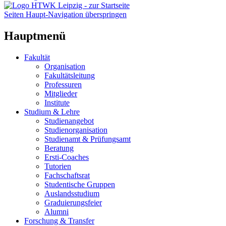
Seiten Haupt-Navigation überspringen
Hauptmenü
Fakultät
Organisation
Fakultätsleitung
Professuren
Mitglieder
Institute
Studium & Lehre
Studienangebot
Studienorganisation
Studienamt & Prüfungsamt
Beratung
Ersti-Coaches
Tutorien
Fachschaftsrat
Studentische Gruppen
Auslandsstudium
Graduierungsfeier
Alumni
Forschung & Transfer