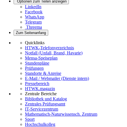
Optionen zum Teilen anzeigen
LinkedIn
Facebook
WhatsApp
Telegram
Threema
Zum Seitenanfang
Quicklinks
HTWK-Telefonverzeichnis
Notfall (Unfall, Brand, Havarie)
Mensa-Speiseplan
Stundenpläne
Prüfungen
Standorte & Anreise
E-Mail / Webmailer (Dienste intern)
Pressebereich
HTWK.magazin
Zentrale Bereiche
Bibliothek und Katalog
Zentrales Prüfungsamt
IT-Servicezentrum
Mathematisch-Naturwissensch. Zentrum
Sport
Hochschulkolleg