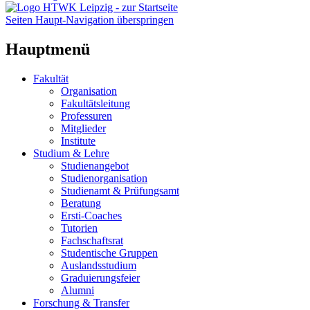
Seiten Haupt-Navigation überspringen
Hauptmenü
Fakultät
Organisation
Fakultätsleitung
Professuren
Mitglieder
Institute
Studium & Lehre
Studienangebot
Studienorganisation
Studienamt & Prüfungsamt
Beratung
Ersti-Coaches
Tutorien
Fachschaftsrat
Studentische Gruppen
Auslandsstudium
Graduierungsfeier
Alumni
Forschung & Transfer