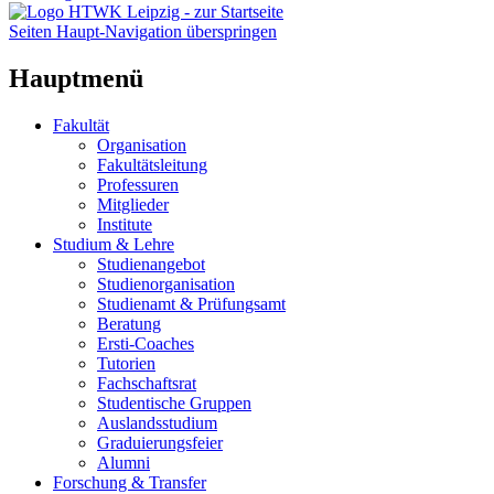
Seiten Haupt-Navigation überspringen
Hauptmenü
Fakultät
Organisation
Fakultätsleitung
Professuren
Mitglieder
Institute
Studium & Lehre
Studienangebot
Studienorganisation
Studienamt & Prüfungsamt
Beratung
Ersti-Coaches
Tutorien
Fachschaftsrat
Studentische Gruppen
Auslandsstudium
Graduierungsfeier
Alumni
Forschung & Transfer