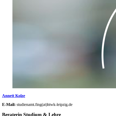
Annett Kolze
E-Mail:
studienamt.fing(at)htwk-leipzig.de
Beraterin Studium & Lehre