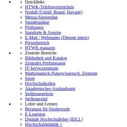
Quicklinks
HTWK-Telefonverzeichnis
Notfall (Unfall, Brand, Havarie)
Mensa-Speiseplan
Stundenpläne
Prüfungen
Standorte & Anreise
E-Mail / Webmailer (Dienste intern)
Pressebereich
HTWK.magazin
Zentrale Bereiche
Bibliothek und Katalog
Zentrales Prüfungsamt
IT-Servicezentrum
Mathematisch-Naturwissensch. Zentrum
Sport
Hochschulkolleg
Akademisches Auslandsamt
Stellenangebote
Stellenportal
Lehre und Lernen
Beratung für Studierende
E-Learning
Digitale Hochschullehre (IDLL)
Hochschuldidaktik +