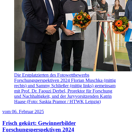
Die Erstplatzierten des Fotowettbewerbs
Forschungsperspektiven 2024 Florian Muschka (mittig
rechts) und Sammy Schließer (mittig links) gemeinsam
mit Prof. Dr. Faouzi Derbel, Prorektor für Forschung
und Nachhaltigkeit, und der Juryvorsitzenden Katrin
Haase (Foto: Saskia Pramor / HTWK Leipzig)
vom
06. Februar 2025
Frisch gekürt: Gewinnerbilder
Forschungsperspektiven 2024