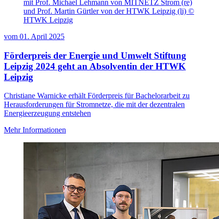
mit Prof. Michael Lehmann von MITNETZ Strom (re)
und Prof. Martin Gürtler von der HTWK Leipzig (li) ©
HTWK Leipzig
vom
01. April 2025
Förderpreis der Energie und Umwelt Stiftung
Leipzig 2024 geht an Absolventin der HTWK
Leipzig
Christiane Warnicke erhält Förderpreis für Bachelorarbeit zu
Herausforderungen für Stromnetze, die mit der dezentralen
Energieerzeugung entstehen
Mehr Informationen