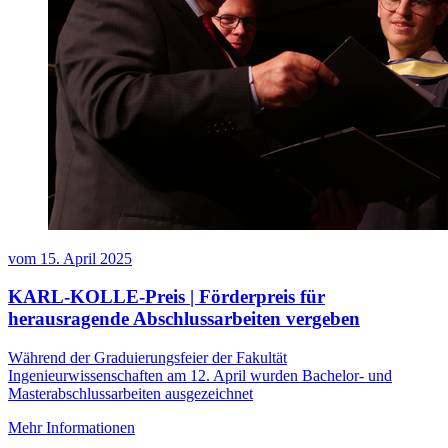
vom
15. April 2025
KARL-KOLLE-Preis | Förderpreis für
herausragende Abschlussarbeiten vergeben
Während der Graduierungsfeier der Fakultät
Ingenieurwissenschaften am 12. April wurden Bachelor- und
Masterabschlussarbeiten ausgezeichnet
Mehr Informationen