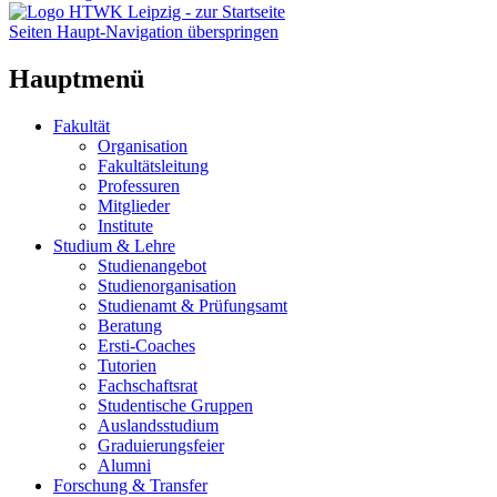
Seiten Haupt-Navigation überspringen
Hauptmenü
Fakultät
Organisation
Fakultätsleitung
Professuren
Mitglieder
Institute
Studium & Lehre
Studienangebot
Studienorganisation
Studienamt & Prüfungsamt
Beratung
Ersti-Coaches
Tutorien
Fachschaftsrat
Studentische Gruppen
Auslandsstudium
Graduierungsfeier
Alumni
Forschung & Transfer