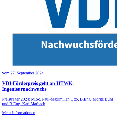
vom
27. September 2024
VDI-Förderpreis geht an HTWK-
Ingenieurnachwuchs
Preisträger 2024: M.Sc. Paul-Maximilian Otto, B.Eng. Moritz Bühl
und B.Eng. Karl Marbach
Mehr Informationen