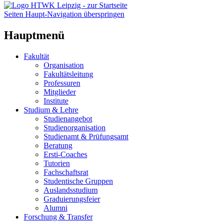
Seiten Haupt-Navigation überspringen
Hauptmenü
Fakultät
Organisation
Fakultätsleitung
Professuren
Mitglieder
Institute
Studium & Lehre
Studienangebot
Studienorganisation
Studienamt & Prüfungsamt
Beratung
Ersti-Coaches
Tutorien
Fachschaftsrat
Studentische Gruppen
Auslandsstudium
Graduierungsfeier
Alumni
Forschung & Transfer