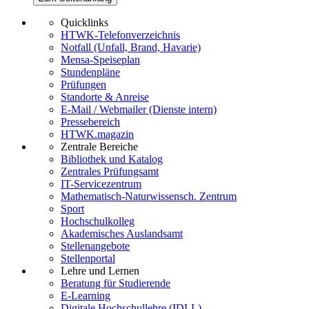
Quicklinks
HTWK-Telefonverzeichnis
Notfall (Unfall, Brand, Havarie)
Mensa-Speiseplan
Stundenpläne
Prüfungen
Standorte & Anreise
E-Mail / Webmailer (Dienste intern)
Pressebereich
HTWK.magazin
Zentrale Bereiche
Bibliothek und Katalog
Zentrales Prüfungsamt
IT-Servicezentrum
Mathematisch-Naturwissensch. Zentrum
Sport
Hochschulkolleg
Akademisches Auslandsamt
Stellenangebote
Stellenportal
Lehre und Lernen
Beratung für Studierende
E-Learning
Digitale Hochschullehre (IDLL)