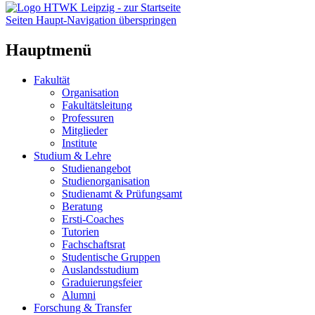
Seiten Haupt-Navigation überspringen
Hauptmenü
Fakultät
Organisation
Fakultätsleitung
Professuren
Mitglieder
Institute
Studium & Lehre
Studienangebot
Studienorganisation
Studienamt & Prüfungsamt
Beratung
Ersti-Coaches
Tutorien
Fachschaftsrat
Studentische Gruppen
Auslandsstudium
Graduierungsfeier
Alumni
Forschung & Transfer