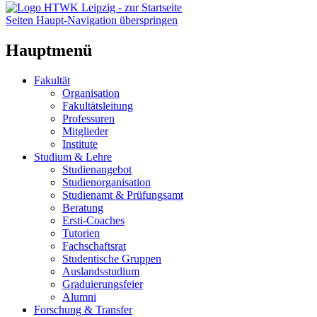
Seiten Haupt-Navigation überspringen
Hauptmenü
Fakultät
Organisation
Fakultätsleitung
Professuren
Mitglieder
Institute
Studium & Lehre
Studienangebot
Studienorganisation
Studienamt & Prüfungsamt
Beratung
Ersti-Coaches
Tutorien
Fachschaftsrat
Studentische Gruppen
Auslandsstudium
Graduierungsfeier
Alumni
Forschung & Transfer