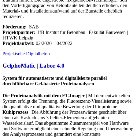
den Vorfertigungsgrad von Betonbauteilen deutlich erhöhen, den
Material- und Installationsaufwand auf der Baustelle erheblich
reduzieren.
Förderung:
SAB
Projektpartner:
IfB Institut für Betonbau | Fakultät Bauwesen |
HTWK Leipzig
Projektlaufzeit:
02/2020 – 04/2022
Projektseite Digitalbeton
GelphoMatic | Labor 4.0
System für automatiserte und digitalisierte parallel
durchführbare Gel-basierte Proteinanalysen
Die Proteinanalytik mit dem FT-Imager
| Mit dem entwickelten
System erfolgt die Trennung, die Fluoreszenz-Visualisierung sowie
die quantitative und qualitative Bewertung der Urinproteine.
Kühlprozess
| Die Abführung der Prozesswärme geschieht über
einen als Kaskade aus 3 Peltier-Elementen aufgebauten
Wasserkreislauf. Das abgestimmte Zusammenspiel von Hardware
und Software ermöglicht eine schnelle Regelung und Überwachung
des Analyseprozesses und garantiert eine konstante