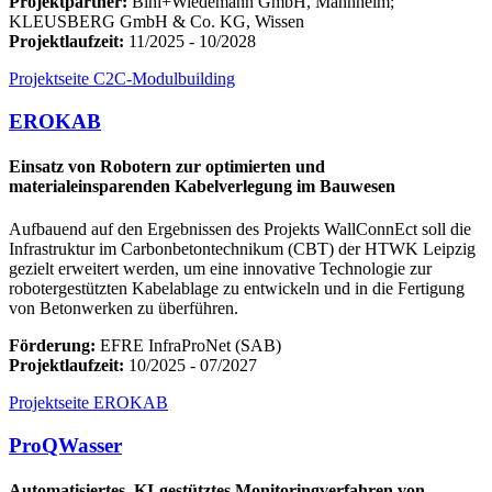
Projektpartner:
Bihl+Wiedemann GmbH, Mannheim;
KLEUSBERG GmbH & Co. KG, Wissen
Projektlaufzeit:
11/2025 - 10/2028
Projektseite C2C-Modulbuilding
EROKAB
Einsatz von Robotern zur optimierten und
materialeinsparenden Kabelverlegung im Bauwesen
Aufbauend auf den Ergebnissen des Projekts WallConnEct soll die
Infrastruktur im Carbonbetontechnikum (CBT) der HTWK Leipzig
gezielt erweitert werden, um eine innovative Technologie zur
robotergestützten Kabelablage zu entwickeln und in die Fertigung
von Betonwerken zu überführen.
Förderung:
EFRE InfraProNet (SAB)
Projektlaufzeit:
10/2025 - 07/2027
Projektseite EROKAB
ProQWasser
Automatisiertes, KI-gestütztes Monitoringverfahren von