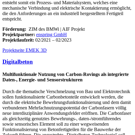
entsteht somit ein Prozess- und Materialsystem, welches eine
mechanische Verbindung und elektrische Kontaktierung ermöglicht,
die den Anforderungen an ein industriell hergestelltem Fertigteil
entspricht.
Förderung:
ZIM des BMWi | AIF Projekt
Projektpartner:
enspring GmbH
Projektlaufzeit:
02/2021 – 02/2023
Projektseite EMEK 3D
Digitalbeton
Multifunktionale Nutzung von Carbon-Rovings als integrierte
Daten-, Energie- und Sensorstrukturen
Durch die thematische Verschmelzung von Bau und Elektrotechnik
sollen funktionalisierte Carbonbetonteile entwickelt werden, die
durch die elektrische Bewehrungsfunktionalisierung und dem damit
verbundenen Mehrfachnutzungspotential der Carbonfasern völlig
neue interdisziplinäre Anwendungsfelder eröffnen. Die Carbonfaser
als gleichzeitig genutztes Bewehrungs-, daten-/stromführendes
sowie sensorisches Element soll zu einer wegweisenden
Funktionalisierung von Betonfertigteilen für die Bauwerke der
Zukunft führen. Die angestrebte „Digitalbeton-Technologie“ soll