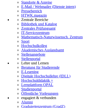
Standorte & Anreise
E-Mail / Webmailer (Dienste intern)
Pressebereich
HTWK.magazin
Zentrale Bereiche
Bibliothek und Katalog
Zentrales Prüfungsamt
IT-Servicezentrum
Mathematisch-Naturwissensch. Zentrum
Sport
Hochschulkolleg
Akademisches Auslandsamt
Stellenangebote
Stellenportal
Lehre und Lernen
Beratung für Studierende
E-Learning
Digitale Hochschullehre (IDLL)
Hochschuldidaktik +
Lernplattform OPAL
Studienportal
Öffentliche Vorlesungen
engagiert & verbunden
Alumni
Graduiertenzentrum (GradZ)