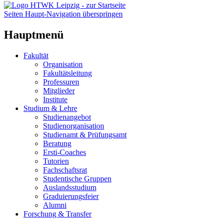
Seiten Haupt-Navigation überspringen
Hauptmenü
Fakultät
Organisation
Fakultätsleitung
Professuren
Mitglieder
Institute
Studium & Lehre
Studienangebot
Studienorganisation
Studienamt & Prüfungsamt
Beratung
Ersti-Coaches
Tutorien
Fachschaftsrat
Studentische Gruppen
Auslandsstudium
Graduierungsfeier
Alumni
Forschung & Transfer