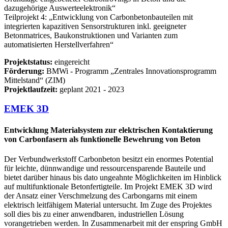
dazugehörige Auswerteelektronik“
Teilprojekt 4: „Entwicklung von Carbonbetonbauteilen mit
integrierten kapazitiven Sensorstrukturen inkl. geeigneter
Betonmatrices, Baukonstruktionen und Varianten zum
automatisierten Herstellverfahren“
Projektstatus:
eingereicht
Förderung:
BMWi ‐ Programm „Zentrales Innovationsprogramm
Mittelstand“ (ZIM)
Projektlaufzeit:
geplant 2021 - 2023
EMEK 3D
Entwicklung Materialsystem zur elektrischen Kontaktierung
von Carbonfasern als funktionelle Bewehrung von Beton
Der Verbundwerkstoff Carbonbeton besitzt ein enormes Potential
für leichte, dünnwandige und ressourcensparende Bauteile und
bietet darüber hinaus bis dato ungeahnte Möglichkeiten im Hinblick
auf multifunktionale Betonfertigteile. Im Projekt EMEK 3D wird
der Ansatz einer Verschmelzung des Carbongarns mit einem
elektrisch leitfähigem Material untersucht. Im Zuge des Projektes
soll dies bis zu einer anwendbaren, industriellen Lösung
vorangetrieben werden. In Zusammenarbeit mit der enspring GmbH