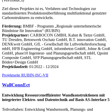
(VeProMuCs)
Ziel dieses Projektes ist es, Verfahren und Technologien zur
standardisierten Produktionsüberführung multifunktional genutzter
Carbonstrukturen zu entwickeln.
Förderung:
BMBF ‐ Programm „Regionale unternehmerische
Bündnisse für Innovation“ (RUBIN)
Projektpartner:
CARBOCON GMBH, Kahnt & Tietze GmbH,
TU Dresden, Betonwerk Oschatz GmbH, B.T. innovation GmbH,
DENKweit GmbH, GfL - Gesellschaft für Luftverkehrsforschung
mbH, HFB Engineering GmbH, informbeton GmbH, Johne & Groß
GmbH, phase10 Ingenieur- und Planungsgesellschaft mbH, Qpoint
Composite GmbH, SFP Planungsgesellschaft mbH, STL
Böden+Design GmbH
Projektlaufzeit:
01/2022 - 12/2024
Projektseite RUBIN-ISC-VII
WallConnEct
Entwicklung Ressourceneffizienter Wandkonstruktionen mit
integrierter Elektro- und Datentechnik auf Basis AS-Interface 5
Teilvorhaben: Entwicklung Wandsensorik, Planungs- und