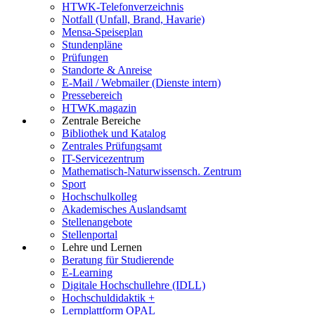
HTWK-Telefonverzeichnis
Notfall (Unfall, Brand, Havarie)
Mensa-Speiseplan
Stundenpläne
Prüfungen
Standorte & Anreise
E-Mail / Webmailer (Dienste intern)
Pressebereich
HTWK.magazin
Zentrale Bereiche
Bibliothek und Katalog
Zentrales Prüfungsamt
IT-Servicezentrum
Mathematisch-Naturwissensch. Zentrum
Sport
Hochschulkolleg
Akademisches Auslandsamt
Stellenangebote
Stellenportal
Lehre und Lernen
Beratung für Studierende
E-Learning
Digitale Hochschullehre (IDLL)
Hochschuldidaktik +
Lernplattform OPAL