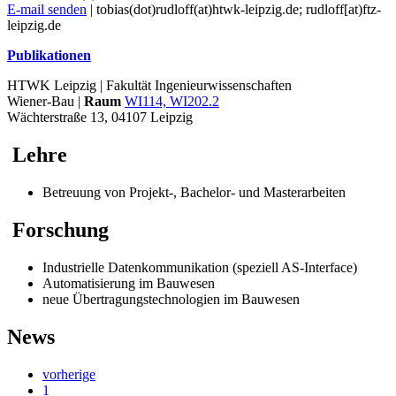
E-mail senden
| tobias(dot)rudloff(at)htwk-leipzig.de; rudloff[at)ftz-
leipzig.de
Publikationen
HTWK Leipzig | Fakultät Ingenieurwissenschaften
Wiener-Bau |
Raum
WI114, WI202.2
Wächterstraße 13, 04107 Leipzig
Lehre
Betreuung von Projekt-, Bachelor- und Masterarbeiten
Forschung
Industrielle Datenkommunikation (speziell AS-Interface)
Automatisierung im Bauwesen
neue Übertragungstechnologien im Bauwesen
News
vorherige
1