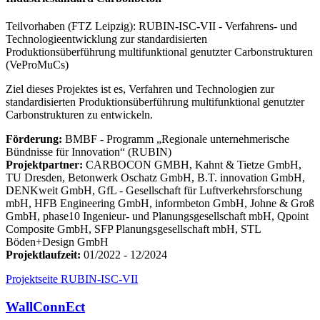
Teilvorhaben (FTZ Leipzig): RUBIN-ISC-VII - Verfahrens- und
Technologieentwicklung zur standardisierten
Produktionsüberführung multifunktional genutzter Carbonstrukturen
(VeProMuCs)
Ziel dieses Projektes ist es, Verfahren und Technologien zur
standardisierten Produktionsüberführung multifunktional genutzter
Carbonstrukturen zu entwickeln.
Förderung:
BMBF ‐ Programm „Regionale unternehmerische
Bündnisse für Innovation“ (RUBIN)
Projektpartner:
CARBOCON GMBH, Kahnt & Tietze GmbH,
TU Dresden, Betonwerk Oschatz GmbH, B.T. innovation GmbH,
DENKweit GmbH, GfL - Gesellschaft für Luftverkehrsforschung
mbH, HFB Engineering GmbH, informbeton GmbH, Johne & Groß
GmbH, phase10 Ingenieur- und Planungsgesellschaft mbH, Qpoint
Composite GmbH, SFP Planungsgesellschaft mbH, STL
Böden+Design GmbH
Projektlaufzeit:
01/2022 - 12/2024
Projektseite RUBIN-ISC-VII
WallConnEct