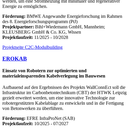
werden, um eine Stromheizung mit minimaler und regenerativer
Energie zu ermöglichen.
Förderung:
BMWE Angewandte Energieforschung im Rahmen
des 8. Energieforschungsprogramm (PtJ)
Projektpartner:
Bihl+Wiedemann GmbH, Mannheim;
KLEUSBERG GmbH & Co. KG, Wissen
Projektlaufzeit:
11/2025 - 10/2028
Projektseite C2C-Modulbuilding
EROKAB
Einsatz von Robotern zur optimierten und
materialeinsparenden Kabelverlegung im Bauwesen
Aufbauend auf den Ergebnissen des Projekts WallConnEct soll die
Infrastruktur im Carbonbetontechnikum (CBT) der HTWK Leipzig
gezielt erweitert werden, um eine innovative Technologie zur
robotergestützten Kabelablage zu entwickeln und in die Fertigung
von Betonwerken zu überführen.
Förderung:
EFRE InfraProNet (SAB)
Projektlaufzeit:
10/2025 - 07/2027