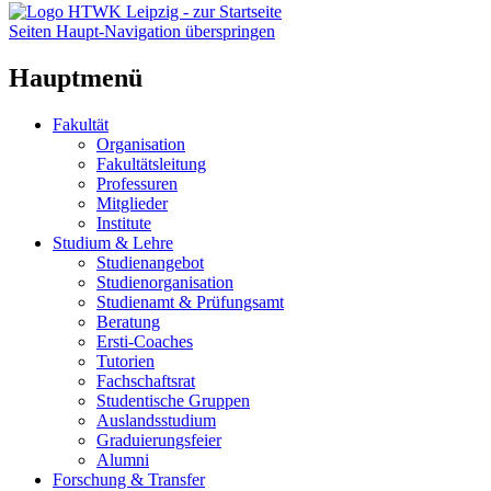
Seiten Haupt-Navigation überspringen
Hauptmenü
Fakultät
Organisation
Fakultätsleitung
Professuren
Mitglieder
Institute
Studium & Lehre
Studienangebot
Studienorganisation
Studienamt & Prüfungsamt
Beratung
Ersti-Coaches
Tutorien
Fachschaftsrat
Studentische Gruppen
Auslandsstudium
Graduierungsfeier
Alumni
Forschung & Transfer