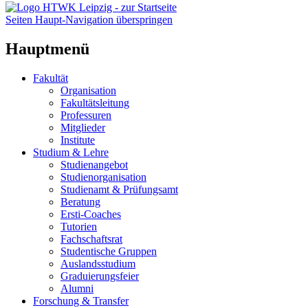
Seiten Haupt-Navigation überspringen
Hauptmenü
Fakultät
Organisation
Fakultätsleitung
Professuren
Mitglieder
Institute
Studium & Lehre
Studienangebot
Studienorganisation
Studienamt & Prüfungsamt
Beratung
Ersti-Coaches
Tutorien
Fachschaftsrat
Studentische Gruppen
Auslandsstudium
Graduierungsfeier
Alumni
Forschung & Transfer