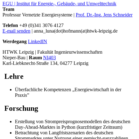
EGU | Institut für Energie-, Gebäude- und Umwelttechnik
Team
Professur Vernetzte Energiesysteme |
Prof. Dr.-Ing. Jens Schneider
Telefon
+49 (0)341 3076 4127
E-mail senden
| anna_luna(dot)hofmann(at)htwk-leipzig.de
Werdegang
LinkedIN
HTWK Leipzig | Fakultät Ingenieurwissenschaften
Nieper-Bau |
Raum
NI403
Karl-Liebknecht-Straße 134, 04277 Leipzig
Lehre
Überfachliche Kompetenzen „Energiewirtschaft in der
Praxis”
Forschung
Erstellung von Strompreisprognosemodellen des deutschen
Day-Ahead-Marktes in Python (kurzfristiger Zeitraum)
Betrachtung von Langfristszenarien des deutschen
Strommarktes unter Nutzung einer gemischt-ganzzahligen