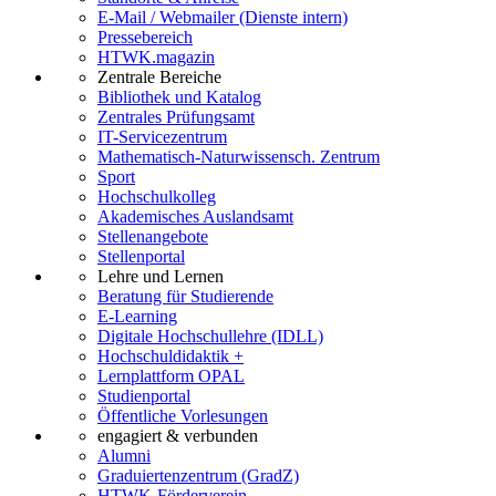
E-Mail / Webmailer (Dienste intern)
Pressebereich
HTWK.magazin
Zentrale Bereiche
Bibliothek und Katalog
Zentrales Prüfungsamt
IT-Servicezentrum
Mathematisch-Naturwissensch. Zentrum
Sport
Hochschulkolleg
Akademisches Auslandsamt
Stellenangebote
Stellenportal
Lehre und Lernen
Beratung für Studierende
E-Learning
Digitale Hochschullehre (IDLL)
Hochschuldidaktik +
Lernplattform OPAL
Studienportal
Öffentliche Vorlesungen
engagiert & verbunden
Alumni
Graduiertenzentrum (GradZ)
HTWK-Förderverein