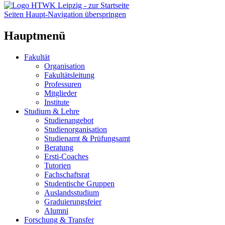
Seiten Haupt-Navigation überspringen
Hauptmenü
Fakultät
Organisation
Fakultätsleitung
Professuren
Mitglieder
Institute
Studium & Lehre
Studienangebot
Studienorganisation
Studienamt & Prüfungsamt
Beratung
Ersti-Coaches
Tutorien
Fachschaftsrat
Studentische Gruppen
Auslandsstudium
Graduierungsfeier
Alumni
Forschung & Transfer