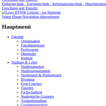
Elektrotechnik - Energietechnik - Informationstechnik - Maschinenba
Forschung und Transfer
Seiten Haupt-Navigation überspringen
Hauptmenü
Fakultät
Organisation
Fakultätsleitung
Professuren
Mitglieder
Institute
Studium & Lehre
Studienangebot
Studienorganisation
Studienamt & Prüfungsamt
Beratung
Ersti-Coaches
Tutorien
Fachschaftsrat
Studentische Gruppen
Auslandsstudium
Graduierungsfeier