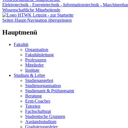
Elektrotechnik - Energietechnik - Informationstechnik - Maschinenba
Wissenschaftliche Mitarbeitende
Seiten Haupt-Navigation überspringen
Hauptmenü
Fakultät
Organisation
Fakultätsleitung
Professuren
Mitglieder
Institute
Studium & Lehre
Studienangebot
Studienorganisation
Studienamt & Prüfungsamt
Beratung
Ersti-Coaches
Tutorien
Fachschaftsrat
Studentische Gruppen
Auslandsstudium
Graduierungsfeier