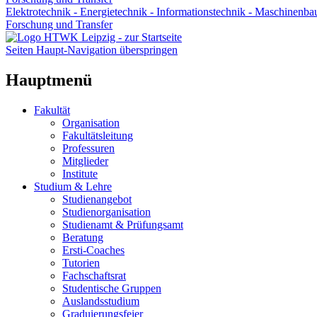
Elektrotechnik - Energietechnik - Informationstechnik - Maschinenba
Forschung und Transfer
Seiten Haupt-Navigation überspringen
Hauptmenü
Fakultät
Organisation
Fakultätsleitung
Professuren
Mitglieder
Institute
Studium & Lehre
Studienangebot
Studienorganisation
Studienamt & Prüfungsamt
Beratung
Ersti-Coaches
Tutorien
Fachschaftsrat
Studentische Gruppen
Auslandsstudium
Graduierungsfeier