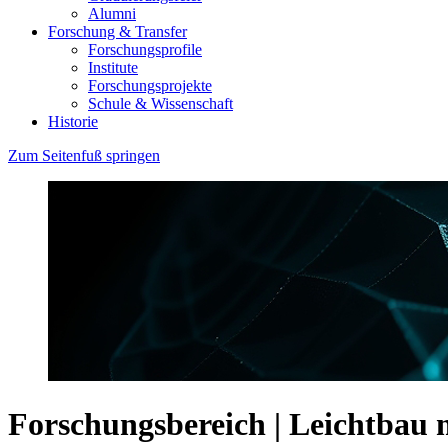
Alumni
Forschung & Transfer
Forschungsprofile
Institute
Forschungsprojekte
Schule & Wissenschaft
Historie
Zum Seitenfuß springen
Forschungsbereich | Leichtbau