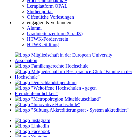
Hochschuldidaktik +
Lernplattform OPAL
Studienportal
Öffentliche Vorlesungen
engagiert & verbunden
Alumni
Graduiertenzentrum (GradZ)
HTWK-Förderverein
HTWK-Stiftung