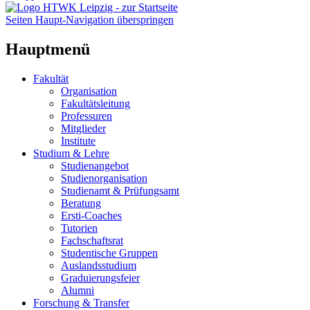
Seiten Haupt-Navigation überspringen
Hauptmenü
Fakultät
Organisation
Fakultätsleitung
Professuren
Mitglieder
Institute
Studium & Lehre
Studienangebot
Studienorganisation
Studienamt & Prüfungsamt
Beratung
Ersti-Coaches
Tutorien
Fachschaftsrat
Studentische Gruppen
Auslandsstudium
Graduierungsfeier
Alumni
Forschung & Transfer