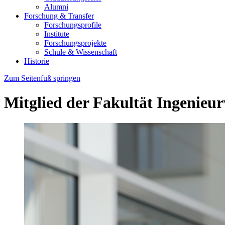
Alumni
Forschung & Transfer
Forschungsprofile
Institute
Forschungsprojekte
Schule & Wissenschaft
Historie
Zum Seitenfuß springen
Mitglied der Fakultät Ingenieu