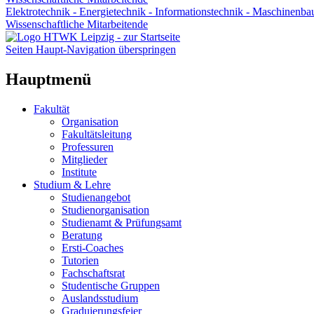
Elektrotechnik - Energietechnik - Informationstechnik - Maschinenba
Wissenschaftliche Mitarbeitende
Seiten Haupt-Navigation überspringen
Hauptmenü
Fakultät
Organisation
Fakultätsleitung
Professuren
Mitglieder
Institute
Studium & Lehre
Studienangebot
Studienorganisation
Studienamt & Prüfungsamt
Beratung
Ersti-Coaches
Tutorien
Fachschaftsrat
Studentische Gruppen
Auslandsstudium
Graduierungsfeier