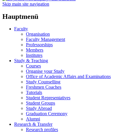
Skip main site navigation
Hauptmenü
Faculty
Organisation
Faculty Management
Professorships
Members
Institutes
Study & Teaching
Courses
Organise your Study
Office of Academic Affairs and Examinations
Study Counselling
Freshmen Coaches
Tutorials
Student Representatives
Student Groups
Study Abroad
Graduation Ceremony
Alumni
Research & Transfer
Research profiles