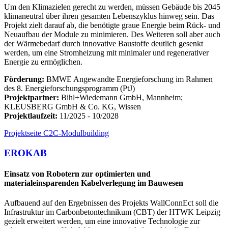
Um den Klimazielen gerecht zu werden, müssen Gebäude bis 2045
klimaneutral über ihren gesamten Lebenszyklus hinweg sein. Das
Projekt zielt darauf ab, die benötigte graue Energie beim Rück- und
Neuaufbau der Module zu minimieren. Des Weiteren soll aber auch
der Wärmebedarf durch innovative Baustoffe deutlich gesenkt
werden, um eine Stromheizung mit minimaler und regenerativer
Energie zu ermöglichen.
Förderung:
BMWE Angewandte Energieforschung im Rahmen
des 8. Energieforschungsprogramm (PtJ)
Projektpartner:
Bihl+Wiedemann GmbH, Mannheim;
KLEUSBERG GmbH & Co. KG, Wissen
Projektlaufzeit:
11/2025 - 10/2028
Projektseite C2C-Modulbuilding
EROKAB
Einsatz von Robotern zur optimierten und
materialeinsparenden Kabelverlegung im Bauwesen
Aufbauend auf den Ergebnissen des Projekts WallConnEct soll die
Infrastruktur im Carbonbetontechnikum (CBT) der HTWK Leipzig
gezielt erweitert werden, um eine innovative Technologie zur