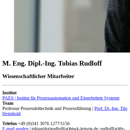
M. Eng. Dipl.-Ing. Tobias Rudloff
Wissenschaftlicher Mitarbeiter
Institut
PAES | Institut für Prozessautomation und Eingebettete Systeme
Team
Professur Prozessleittechnik und Prozessführung |
Prof. Dr.-Ing. Tilo
Heimbold
Telefon
+49 (0)341 3076 1277/1156
E-mail senden
| tobias(dot)rudloff(at)htwk-leipzig.de; rudloff[at)ftz-