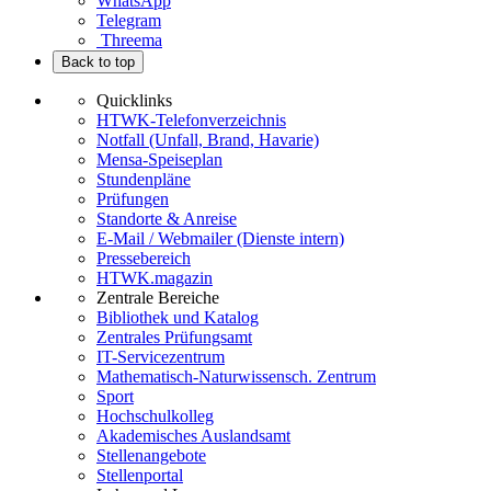
WhatsApp
Telegram
Threema
Back to top
Quicklinks
HTWK-Telefonverzeichnis
Notfall (Unfall, Brand, Havarie)
Mensa-Speiseplan
Stundenpläne
Prüfungen
Standorte & Anreise
E-Mail / Webmailer (Dienste intern)
Pressebereich
HTWK.magazin
Zentrale Bereiche
Bibliothek und Katalog
Zentrales Prüfungsamt
IT-Servicezentrum
Mathematisch-Naturwissensch. Zentrum
Sport
Hochschulkolleg
Akademisches Auslandsamt
Stellenangebote
Stellenportal