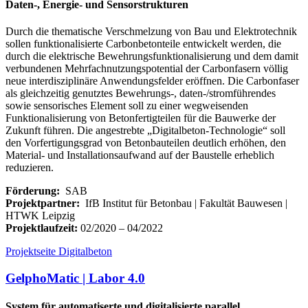
Daten-, Energie- und Sensorstrukturen
Durch die thematische Verschmelzung von Bau und Elektrotechnik
sollen funktionalisierte Carbonbetonteile entwickelt werden, die
durch die elektrische Bewehrungsfunktionalisierung und dem damit
verbundenen Mehrfachnutzungspotential der Carbonfasern völlig
neue interdisziplinäre Anwendungsfelder eröffnen. Die Carbonfaser
als gleichzeitig genutztes Bewehrungs-, daten-/stromführendes
sowie sensorisches Element soll zu einer wegweisenden
Funktionalisierung von Betonfertigteilen für die Bauwerke der
Zukunft führen. Die angestrebte „Digitalbeton-Technologie“ soll
den Vorfertigungsgrad von Betonbauteilen deutlich erhöhen, den
Material- und Installationsaufwand auf der Baustelle erheblich
reduzieren.
Förderung:
SAB
Projektpartner:
IfB Institut für Betonbau | Fakultät Bauwesen |
HTWK Leipzig
Projektlaufzeit:
02/2020 – 04/2022
Projektseite Digitalbeton
GelphoMatic | Labor 4.0
System für automatiserte und digitalisierte parallel