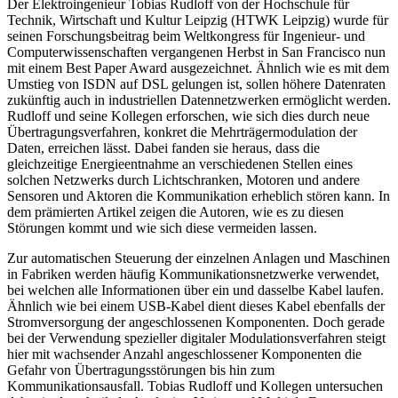
Der Elektroingenieur Tobias Rudloff von der Hochschule für
Technik, Wirtschaft und Kultur Leipzig (HTWK Leipzig) wurde für
seinen Forschungsbeitrag beim Weltkongress für Ingenieur- und
Computerwissenschaften vergangenen Herbst in San Francisco nun
mit einem Best Paper Award ausgezeichnet. Ähnlich wie es mit dem
Umstieg von ISDN auf DSL gelungen ist, sollen höhere Datenraten
zukünftig auch in industriellen Datennetzwerken ermöglicht werden.
Rudloff und seine Kollegen erforschen, wie sich dies durch neue
Übertragungsverfahren, konkret die Mehrträgermodulation der
Daten, erreichen lässt. Dabei fanden sie heraus, dass die
gleichzeitige Energieentnahme an verschiedenen Stellen eines
solchen Netzwerks durch Lichtschranken, Motoren und andere
Sensoren und Aktoren die Kommunikation erheblich stören kann. In
dem prämierten Artikel zeigen die Autoren, wie es zu diesen
Störungen kommt und wie sich diese vermeiden lassen.
Zur automatischen Steuerung der einzelnen Anlagen und Maschinen
in Fabriken werden häufig Kommunikationsnetzwerke verwendet,
bei welchen alle Informationen über ein und dasselbe Kabel laufen.
Ähnlich wie bei einem USB-Kabel dient dieses Kabel ebenfalls der
Stromversorgung der angeschlossenen Komponenten. Doch gerade
bei der Verwendung spezieller digitaler Modulationsverfahren steigt
hier mit wachsender Anzahl angeschlossener Komponenten die
Gefahr von Übertragungsstörungen bis hin zum
Kommunikationsausfall. Tobias Rudloff und Kollegen untersuchen