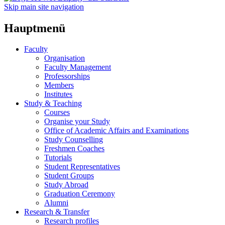
Skip main site navigation
Hauptmenü
Faculty
Organisation
Faculty Management
Professorships
Members
Institutes
Study & Teaching
Courses
Organise your Study
Office of Academic Affairs and Examinations
Study Counselling
Freshmen Coaches
Tutorials
Student Representatives
Student Groups
Study Abroad
Graduation Ceremony
Alumni
Research & Transfer
Research profiles