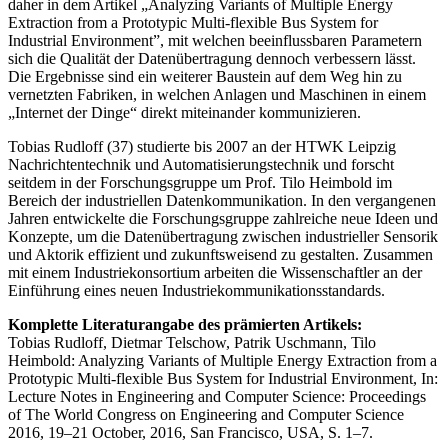
daher in dem Artikel „Analyzing Variants of Multiple Energy
Extraction from a Prototypic Multi-flexible Bus System for
Industrial Environment”, mit welchen beeinflussbaren Parametern
sich die Qualität der Datenübertragung dennoch verbessern lässt.
Die Ergebnisse sind ein weiterer Baustein auf dem Weg hin zu
vernetzten Fabriken, in welchen Anlagen und Maschinen in einem
„Internet der Dinge“ direkt miteinander kommunizieren.
Tobias Rudloff (37) studierte bis 2007 an der HTWK Leipzig
Nachrichtentechnik und Automatisierungstechnik und forscht
seitdem in der Forschungsgruppe um Prof. Tilo Heimbold im
Bereich der industriellen Datenkommunikation. In den vergangenen
Jahren entwickelte die Forschungsgruppe zahlreiche neue Ideen und
Konzepte, um die Datenübertragung zwischen industrieller Sensorik
und Aktorik effizient und zukunftsweisend zu gestalten. Zusammen
mit einem Industriekonsortium arbeiten die Wissenschaftler an der
Einführung eines neuen Industriekommunikationsstandards.
Komplette Literaturangabe des prämierten Artikels:
Tobias Rudloff, Dietmar Telschow, Patrik Uschmann, Tilo
Heimbold: Analyzing Variants of Multiple Energy Extraction from a
Prototypic Multi-flexible Bus System for Industrial Environment, In:
Lecture Notes in Engineering and Computer Science: Proceedings
of The World Congress on Engineering and Computer Science
2016, 19–21 October, 2016, San Francisco, USA, S. 1–7.