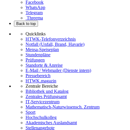
Facebook
WhatsApp
Telegram
Threema
Back to top
Quicklinks
HTWK-Telefonverzeichnis
Notfall (Unfall, Brand, Havarie)
Mensa-Speiseplan
Stundenpläne
Prüfungen
Standorte & Anreise
E-Mail / Webmailer (Dienste intern)
Pressebereich
HTWK.magazin
Zentrale Bereiche
Bibliothek und Katalog
Zentrales Prüfungsamt
IT-Servicezentrum
Mathematisch-Naturwissensch. Zentrum
Sport
Hochschulkolleg
Akademisches Auslandsamt
Stellenangebote