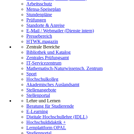
Arbeitsschutz
Mensa-Speiseplan
Stundenpläne
Prüfungen
Standorte & Anreise
E-Mail / Webmailer (Dienste intern)
Pressebereich
HTWK.magazin
Zentrale Bereiche
Bibliothek und Katalog
Zentrales Prüfungsamt
IT-Servicezentrum
Mathematisch-Naturwissensch. Zentrum
Sport
Hochschulkolleg
Akademisches Auslandsamt
Stellenangebote
Stellenportal
Lehre und Lernen
Beratung für Studierende
E-Learning
Digitale Hochschullehre (IDLL)
Hochschuldidaktik +
Lernplattform OPAL
Studienportal