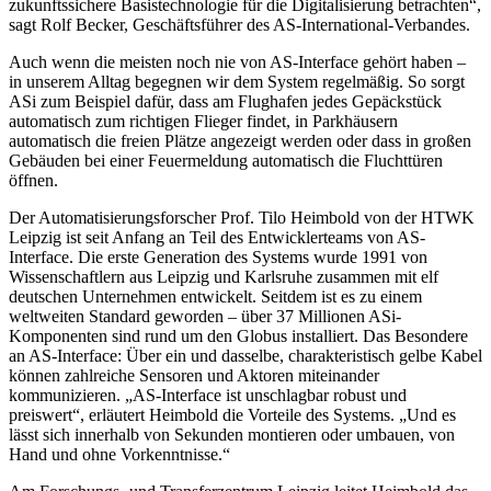
zukunftssichere Basistechnologie für die Digitalisierung betrachten“,
sagt Rolf Becker, Geschäftsführer des AS-International-Verbandes.
Auch wenn die meisten noch nie von AS-Interface gehört haben –
in unserem Alltag begegnen wir dem System regelmäßig. So sorgt
ASi zum Beispiel dafür, dass am Flughafen jedes Gepäckstück
automatisch zum richtigen Flieger findet, in Parkhäusern
automatisch die freien Plätze angezeigt werden oder dass in großen
Gebäuden bei einer Feuermeldung automatisch die Fluchttüren
öffnen.
Der Automatisierungsforscher Prof. Tilo Heimbold von der HTWK
Leipzig ist seit Anfang an Teil des Entwicklerteams von AS-
Interface. Die erste Generation des Systems wurde 1991 von
Wissenschaftlern aus Leipzig und Karlsruhe zusammen mit elf
deutschen Unternehmen entwickelt. Seitdem ist es zu einem
weltweiten Standard geworden – über 37 Millionen ASi-
Komponenten sind rund um den Globus installiert. Das Besondere
an AS-Interface: Über ein und dasselbe, charakteristisch gelbe Kabel
können zahlreiche Sensoren und Aktoren miteinander
kommunizieren. „AS-Interface ist unschlagbar robust und
preiswert“, erläutert Heimbold die Vorteile des Systems. „Und es
lässt sich innerhalb von Sekunden montieren oder umbauen, von
Hand und ohne Vorkenntnisse.“