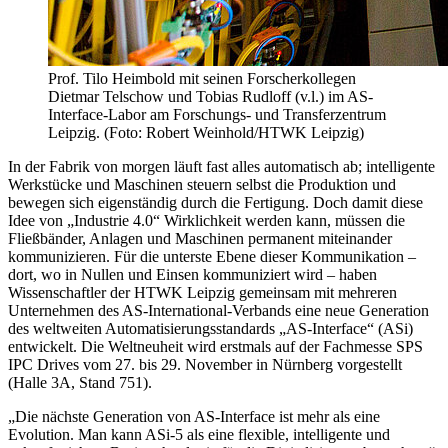
Prof. Tilo Heimbold mit seinen Forscherkollegen
Dietmar Telschow und Tobias Rudloff (v.l.) im AS-
Interface-Labor am Forschungs- und Transferzentrum
Leipzig. (Foto: Robert Weinhold/HTWK Leipzig)
In der Fabrik von morgen läuft fast alles automatisch ab; intelligente
Werkstücke und Maschinen steuern selbst die Produktion und
bewegen sich eigenständig durch die Fertigung. Doch damit diese
Idee von „Industrie 4.0“ Wirklichkeit werden kann, müssen die
Fließbänder, Anlagen und Maschinen permanent miteinander
kommunizieren. Für die unterste Ebene dieser Kommunikation –
dort, wo in Nullen und Einsen kommuniziert wird – haben
Wissenschaftler der HTWK Leipzig gemeinsam mit mehreren
Unternehmen des AS-International-Verbands eine neue Generation
des weltweiten Automatisierungsstandards „AS-Interface“ (ASi)
entwickelt. Die Weltneuheit wird erstmals auf der Fachmesse SPS
IPC Drives vom 27. bis 29. November in Nürnberg vorgestellt
(Halle 3A, Stand 751).
„Die nächste Generation von AS-Interface ist mehr als eine
Evolution. Man kann ASi-5 als eine flexible, intelligente und