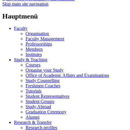
Skip main site navigation
Hauptmenü
Faculty
Organisation
Faculty Management
Professorships
Members
Institutes
Study & Teaching
Courses
Organise your Study
Office of Academic Affairs and Examinations
Study Counselling
Freshmen Coaches
Tutorials
Student Representatives
Student Groups
Study Abroad
Graduation Ceremony
Alumni
Research & Transfer
Research profiles