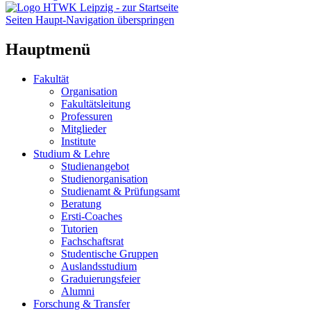
Seiten Haupt-Navigation überspringen
Hauptmenü
Fakultät
Organisation
Fakultätsleitung
Professuren
Mitglieder
Institute
Studium & Lehre
Studienangebot
Studienorganisation
Studienamt & Prüfungsamt
Beratung
Ersti-Coaches
Tutorien
Fachschaftsrat
Studentische Gruppen
Auslandsstudium
Graduierungsfeier
Alumni
Forschung & Transfer