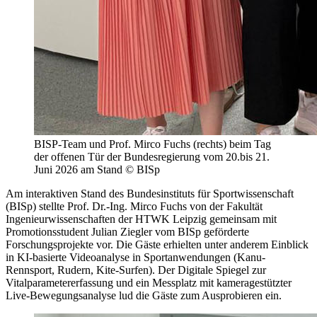
BISP-Team und Prof. Mirco Fuchs (rechts) beim Tag
der offenen Tür der Bundesregierung vom 20.bis 21.
Juni 2026 am Stand © BISp
Am interaktiven Stand des Bundesinstituts für Sportwissenschaft
(BISp) stellte Prof. Dr.-Ing. Mirco Fuchs von der Fakultät
Ingenieurwissenschaften der HTWK Leipzig gemeinsam mit
Promotionsstudent Julian Ziegler vom BISp geförderte
Forschungsprojekte vor. Die Gäste erhielten unter anderem Einblick
in KI-basierte Videoanalyse in Sportanwendungen (Kanu-
Rennsport, Rudern, Kite-Surfen). Der Digitale Spiegel zur
Vitalparametererfassung und ein Messplatz mit kameragestützter
Live-Bewegungsanalyse lud die Gäste zum Ausprobieren ein.