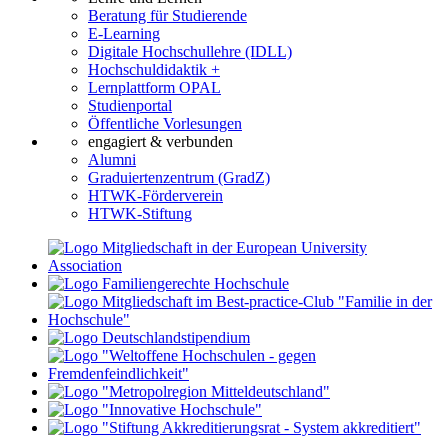
Beratung für Studierende
E-Learning
Digitale Hochschullehre (IDLL)
Hochschuldidaktik +
Lernplattform OPAL
Studienportal
Öffentliche Vorlesungen
engagiert & verbunden
Alumni
Graduiertenzentrum (GradZ)
HTWK-Förderverein
HTWK-Stiftung