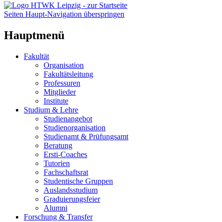
Seiten Haupt-Navigation überspringen
Hauptmenü
Fakultät
Organisation
Fakultätsleitung
Professuren
Mitglieder
Institute
Studium & Lehre
Studienangebot
Studienorganisation
Studienamt & Prüfungsamt
Beratung
Ersti-Coaches
Tutorien
Fachschaftsrat
Studentische Gruppen
Auslandsstudium
Graduierungsfeier
Alumni
Forschung & Transfer