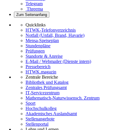
Telegram
Threema
Zum Seitenanfang
Quicklinks
HTWK-Telefonverzeichnis
Notfall (Unfall, Brand, Havarie)
Mensa-Speiseplan
Stundenpläne
Prüfungen
Standorte & Anreise
E-Mail / Webmailer (Dienste intern)
Pressebereich
HTWK.magazin
Zentrale Bereiche
Bibliothek und Katalog
Zentrales Prüfungsamt
IT-Servicezentrum
Mathematisch-Naturwissensch. Zentrum
Sport
Hochschulkolleg
Akademisches Auslandsamt
Stellenangebote
Stellenportal
Lehre und Lernen