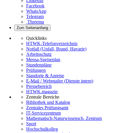
LinkedIn
Facebook
WhatsApp
Telegram
Threema
Zum Seitenanfang
Quicklinks
HTWK-Telefonverzeichnis
Notfall (Unfall, Brand, Havarie)
Arbeitsschutz
Mensa-Speiseplan
Stundenpläne
Prüfungen
Standorte & Anreise
E-Mail / Webmailer (Dienste intern)
Pressebereich
HTWK.magazin
Zentrale Bereiche
Bibliothek und Katalog
Zentrales Prüfungsamt
IT-Servicezentrum
Mathematisch-Naturwissensch. Zentrum
Sport
Hochschulkolleg