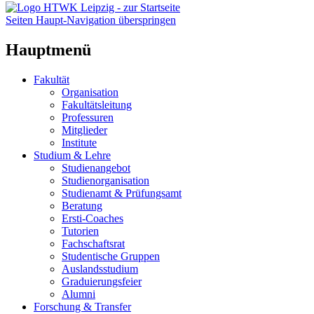
Seiten Haupt-Navigation überspringen
Hauptmenü
Fakultät
Organisation
Fakultätsleitung
Professuren
Mitglieder
Institute
Studium & Lehre
Studienangebot
Studienorganisation
Studienamt & Prüfungsamt
Beratung
Ersti-Coaches
Tutorien
Fachschaftsrat
Studentische Gruppen
Auslandsstudium
Graduierungsfeier
Alumni
Forschung & Transfer