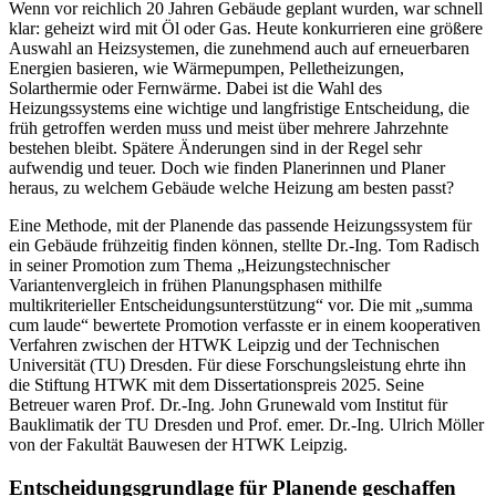
Wenn vor reichlich 20 Jahren Gebäude geplant wurden, war schnell
klar: geheizt wird mit Öl oder Gas. Heute konkurrieren eine größere
Auswahl an Heizsystemen, die zunehmend auch auf erneuerbaren
Energien basieren, wie Wärmepumpen, Pelletheizungen,
Solarthermie oder Fernwärme. Dabei ist die Wahl des
Heizungssystems eine wichtige und langfristige Entscheidung, die
früh getroffen werden muss und meist über mehrere Jahrzehnte
bestehen bleibt. Spätere Änderungen sind in der Regel sehr
aufwendig und teuer. Doch wie finden Planerinnen und Planer
heraus, zu welchem Gebäude welche Heizung am besten passt?
Eine Methode, mit der Planende das passende Heizungssystem für
ein Gebäude frühzeitig finden können, stellte Dr.-Ing. Tom Radisch
in seiner Promotion zum Thema „Heizungstechnischer
Variantenvergleich in frühen Planungsphasen mithilfe
multikriterieller Entscheidungsunterstützung“ vor. Die mit „summa
cum laude“ bewertete Promotion verfasste er in einem kooperativen
Verfahren zwischen der HTWK Leipzig und der Technischen
Universität (TU) Dresden. Für diese Forschungsleistung ehrte ihn
die Stiftung HTWK mit dem Dissertationspreis 2025. Seine
Betreuer waren Prof. Dr.-Ing. John Grunewald vom Institut für
Bauklimatik der TU Dresden und Prof. emer. Dr.-Ing. Ulrich Möller
von der Fakultät Bauwesen der HTWK Leipzig.
Entscheidungsgrundlage für Planende geschaffen