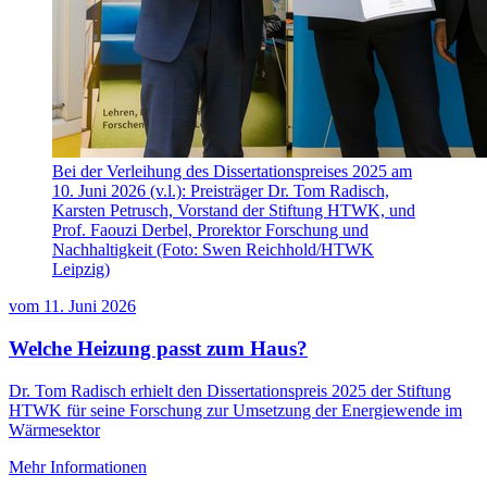
Bei der Verleihung des Dissertationspreises 2025 am
10. Juni 2026 (v.l.): Preisträger Dr. Tom Radisch,
Karsten Petrusch, Vorstand der Stiftung HTWK, und
Prof. Faouzi Derbel, Prorektor Forschung und
Nachhaltigkeit (Foto: Swen Reichhold/HTWK
Leipzig)
vom
11. Juni 2026
Welche Heizung passt zum Haus?
Dr. Tom Radisch erhielt den Dissertationspreis 2025 der Stiftung
HTWK für seine Forschung zur Umsetzung der Energiewende im
Wärmesektor
Mehr Informationen