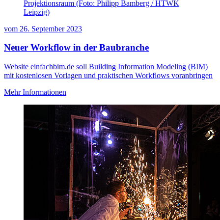
Projektionsraum (Foto: Philipp Bamberg / HTWK
Leipzig)
vom
26. September 2023
Neuer Workflow in der Baubranche
Website einfachbim.de soll Building Information Modeling (BIM)
mit kostenlosen Vorlagen und praktischen Workflows voranbringen
Mehr Informationen