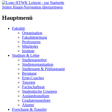
Seiten Haupt-Navigation überspringen
Hauptmenü
Fakultät
Organisation
Fakultätsleitung
Professuren
Mitglieder
Institute
Studium & Lehre
Studienangebot
Studienorganisation
Studienamt & Prüfungsamt
Beratung
Ersti-Coaches
Tutorien
Fachschaftsrat
Studentische Gruppen
Auslandsstudium
Graduierungsfeier
Alumni
Forschung & Transfer