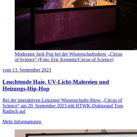
Moderator Jack Pop bei der Wissenschaftsshow „Circus
of Science“ (Foto: Eric Kemnitz/Circus of Science)
vom
13. September 2023
Leuchtende Haie, UV-Licht-Malereien und
Heizungs-Hip-Hop
Bei der interaktiven Leipziger Wissenschafts-Show „Circus of
Science“ am 20. September 2023 tritt HTWK-Doktorand Tom
Radisch auf
Mehr Informationen