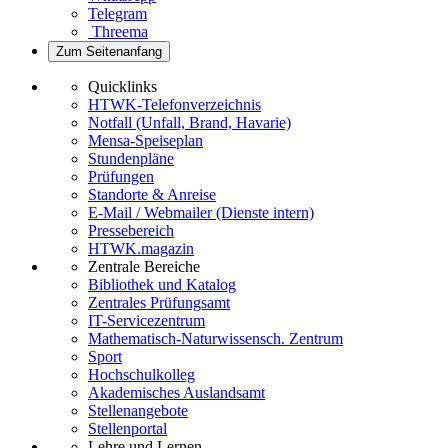
Telegram
Threema
Zum Seitenanfang
Quicklinks
HTWK-Telefonverzeichnis
Notfall (Unfall, Brand, Havarie)
Mensa-Speiseplan
Stundenpläne
Prüfungen
Standorte & Anreise
E-Mail / Webmailer (Dienste intern)
Pressebereich
HTWK.magazin
Zentrale Bereiche
Bibliothek und Katalog
Zentrales Prüfungsamt
IT-Servicezentrum
Mathematisch-Naturwissensch. Zentrum
Sport
Hochschulkolleg
Akademisches Auslandsamt
Stellenangebote
Stellenportal
Lehre und Lernen