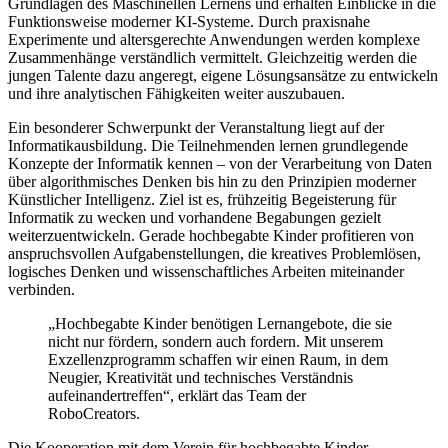
Grundlagen des Maschinellen Lernens und erhalten Einblicke in die
Funktionsweise moderner KI-Systeme. Durch praxisnahe
Experimente und altersgerechte Anwendungen werden komplexe
Zusammenhänge verständlich vermittelt. Gleichzeitig werden die
jungen Talente dazu angeregt, eigene Lösungsansätze zu entwickeln
und ihre analytischen Fähigkeiten weiter auszubauen.
Ein besonderer Schwerpunkt der Veranstaltung liegt auf der
Informatikausbildung. Die Teilnehmenden lernen grundlegende
Konzepte der Informatik kennen – von der Verarbeitung von Daten
über algorithmisches Denken bis hin zu den Prinzipien moderner
Künstlicher Intelligenz. Ziel ist es, frühzeitig Begeisterung für
Informatik zu wecken und vorhandene Begabungen gezielt
weiterzuentwickeln. Gerade hochbegabte Kinder profitieren von
anspruchsvollen Aufgabenstellungen, die kreatives Problemlösen,
logisches Denken und wissenschaftliches Arbeiten miteinander
verbinden.
„Hochbegabte Kinder benötigen Lernangebote, die sie
nicht nur fördern, sondern auch fordern. Mit unserem
Exzellenzprogramm schaffen wir einen Raum, in dem
Neugier, Kreativität und technisches Verständnis
aufeinandertreffen“, erklärt das Team der
RoboCreators.
Die Kooperation mit dem Verein für hochbegabte Kinder