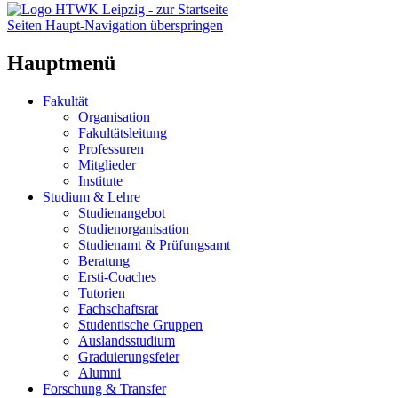
Seiten Haupt-Navigation überspringen
Hauptmenü
Fakultät
Organisation
Fakultätsleitung
Professuren
Mitglieder
Institute
Studium & Lehre
Studienangebot
Studienorganisation
Studienamt & Prüfungsamt
Beratung
Ersti-Coaches
Tutorien
Fachschaftsrat
Studentische Gruppen
Auslandsstudium
Graduierungsfeier
Alumni
Forschung & Transfer