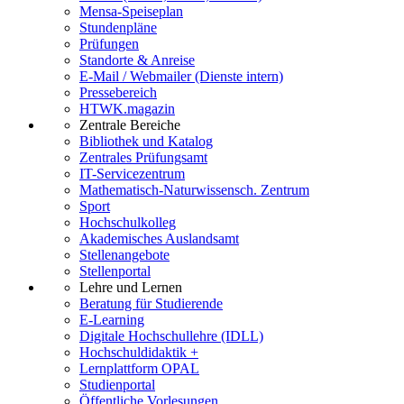
Mensa-Speiseplan
Stundenpläne
Prüfungen
Standorte & Anreise
E-Mail / Webmailer (Dienste intern)
Pressebereich
HTWK.magazin
Zentrale Bereiche
Bibliothek und Katalog
Zentrales Prüfungsamt
IT-Servicezentrum
Mathematisch-Naturwissensch. Zentrum
Sport
Hochschulkolleg
Akademisches Auslandsamt
Stellenangebote
Stellenportal
Lehre und Lernen
Beratung für Studierende
E-Learning
Digitale Hochschullehre (IDLL)
Hochschuldidaktik +
Lernplattform OPAL
Studienportal
Öffentliche Vorlesungen