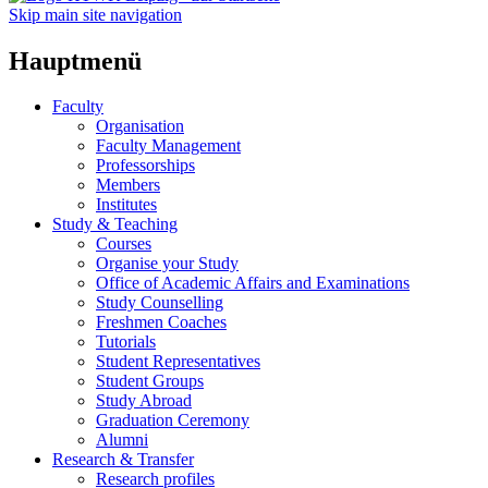
Skip main site navigation
Hauptmenü
Faculty
Organisation
Faculty Management
Professorships
Members
Institutes
Study & Teaching
Courses
Organise your Study
Office of Academic Affairs and Examinations
Study Counselling
Freshmen Coaches
Tutorials
Student Representatives
Student Groups
Study Abroad
Graduation Ceremony
Alumni
Research & Transfer
Research profiles