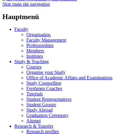
Skip main site navigation
Hauptmenü
Faculty
Organisation
Faculty Management
Professorships
Members
Institutes
Study & Teaching
Courses
Organise your Study
Office of Academic Affairs and Examinations
Study Counselling
Freshmen Coaches
Tutorials
Student Representatives
Student Groups
Study Abroad
Graduation Ceremony
Alumni
Research & Transfer
Research profiles