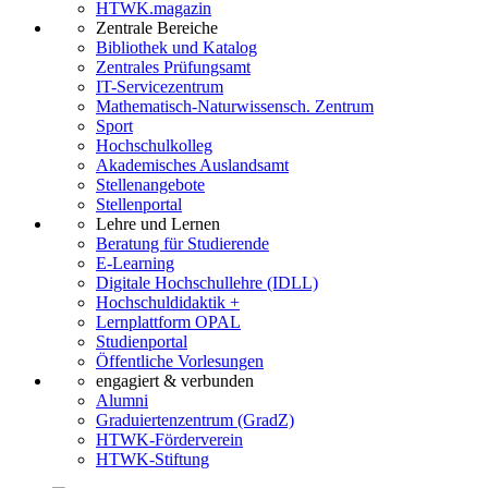
HTWK.magazin
Zentrale Bereiche
Bibliothek und Katalog
Zentrales Prüfungsamt
IT-Servicezentrum
Mathematisch-Naturwissensch. Zentrum
Sport
Hochschulkolleg
Akademisches Auslandsamt
Stellenangebote
Stellenportal
Lehre und Lernen
Beratung für Studierende
E-Learning
Digitale Hochschullehre (IDLL)
Hochschuldidaktik +
Lernplattform OPAL
Studienportal
Öffentliche Vorlesungen
engagiert & verbunden
Alumni
Graduiertenzentrum (GradZ)
HTWK-Förderverein
HTWK-Stiftung