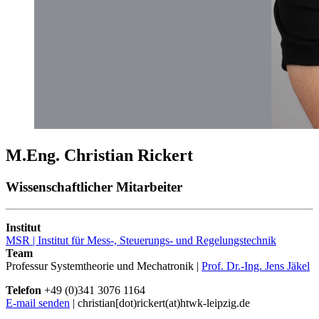
M.Eng. Christian Rickert
Wissenschaftlicher Mitarbeiter
Institut
MSR | Institut für Mess-, Steuerungs- und Regelungstechnik
Team
Professur Systemtheorie und Mechatronik |
Prof. Dr.-Ing. Jens Jäkel
Telefon
+49 (0)341 3076 1164
E-mail senden
| christian[dot)rickert(at)htwk-leipzig.de