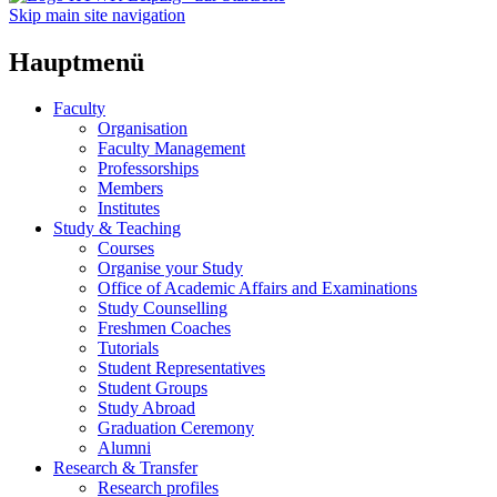
Skip main site navigation
Hauptmenü
Faculty
Organisation
Faculty Management
Professorships
Members
Institutes
Study & Teaching
Courses
Organise your Study
Office of Academic Affairs and Examinations
Study Counselling
Freshmen Coaches
Tutorials
Student Representatives
Student Groups
Study Abroad
Graduation Ceremony
Alumni
Research & Transfer
Research profiles