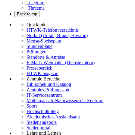
Telegram
Threema
Back to top
Quicklinks
HTWK-Telefonverzeichnis
Notfall (Unfall, Brand, Havarie)
Mensa-Speiseplan
Stundenpläne
Prüfungen
Standorte & Anreise
E-Mail / Webmailer (Dienste intern)
Pressebereich
HTWK.magazin
Zentrale Bereiche
Bibliothek und Katalog
Zentrales Prüfungsamt
IT-Servicezentrum
Mathematisch-Naturwissensch. Zentrum
Sport
Hochschulkolleg
Akademisches Auslandsamt
Stellenangebote
Stellenportal
Lehre und Lernen