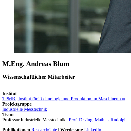
M.Eng. Andreas Blum
Wissenschaftlicher Mitarbeiter
Institut
TPMB | Institut für Technologie und Produktion im Maschinenbau
Projektgruppe
Industrielle Messtechnik
Team
Professur Industrielle Messtechnik |
Prof. Dr.-Ing. Mathias Rudolph
Publikationen
ResearchGate
|
Werdegang
LinkedIn