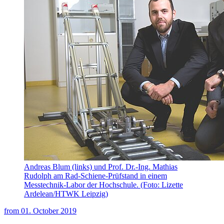
Andreas Blum (links) und Prof. Dr.-Ing. Mathias
Rudolph am Rad-Schiene-Prüfstand in einem
Messtechnik-Labor der Hochschule. (Foto: Lizette
Ardelean/HTWK Leipzig)
from
01. October 2019