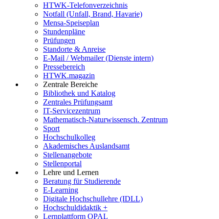
HTWK-Telefonverzeichnis
Notfall (Unfall, Brand, Havarie)
Mensa-Speiseplan
Stundenpläne
Prüfungen
Standorte & Anreise
E-Mail / Webmailer (Dienste intern)
Pressebereich
HTWK.magazin
Zentrale Bereiche
Bibliothek und Katalog
Zentrales Prüfungsamt
IT-Servicezentrum
Mathematisch-Naturwissensch. Zentrum
Sport
Hochschulkolleg
Akademisches Auslandsamt
Stellenangebote
Stellenportal
Lehre und Lernen
Beratung für Studierende
E-Learning
Digitale Hochschullehre (IDLL)
Hochschuldidaktik +
Lernplattform OPAL