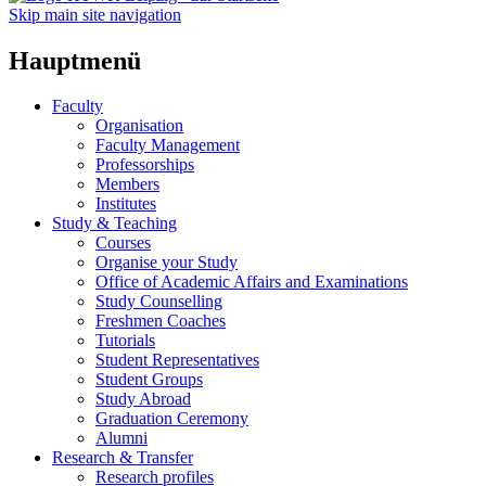
Skip main site navigation
Hauptmenü
Faculty
Organisation
Faculty Management
Professorships
Members
Institutes
Study & Teaching
Courses
Organise your Study
Office of Academic Affairs and Examinations
Study Counselling
Freshmen Coaches
Tutorials
Student Representatives
Student Groups
Study Abroad
Graduation Ceremony
Alumni
Research & Transfer
Research profiles