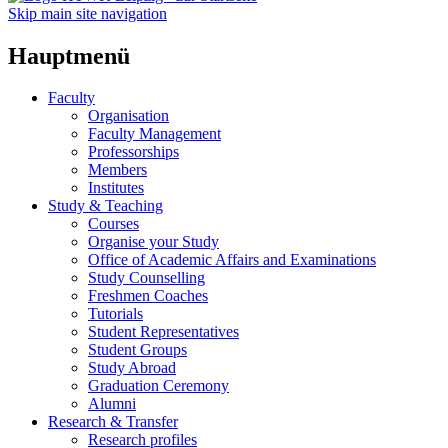
Skip main site navigation
Hauptmenü
Faculty
Organisation
Faculty Management
Professorships
Members
Institutes
Study & Teaching
Courses
Organise your Study
Office of Academic Affairs and Examinations
Study Counselling
Freshmen Coaches
Tutorials
Student Representatives
Student Groups
Study Abroad
Graduation Ceremony
Alumni
Research & Transfer
Research profiles