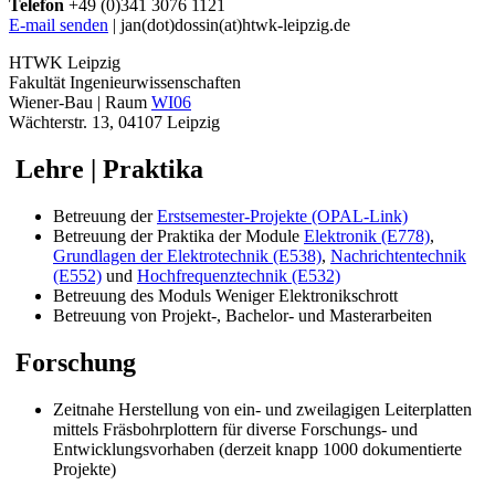
Telefon
+49 (0)341 3076 1121
E-mail senden
| jan(dot)dossin(at)htwk-leipzig.de
HTWK Leipzig
Fakultät Ingenieurwissenschaften
Wiener-Bau | Raum
WI06
Wächterstr. 13, 04107 Leipzig
Lehre | Praktika
Betreuung der
Erstsemester-Projekte (OPAL-Link)
Betreuung der Praktika der Module
Elektronik (E778)
,
Grundlagen der Elektrotechnik (E538)
,
Nachrichtentechnik
(E552)
und
Hochfrequenztechnik (E532)
Betreuung des Moduls Weniger Elektronikschrott
Betreuung von Projekt-, Bachelor- und Masterarbeiten
Forschung
Zeitnahe Herstellung von ein- und zweilagigen Leiterplatten
mittels Fräsbohrplottern für diverse Forschungs- und
Entwicklungsvorhaben (derzeit knapp 1000 dokumentierte
Projekte)