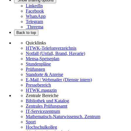
Show sharing options
LinkedIn
Facebook
WhatsApp
Telegram
Threema
Back to top
Quicklinks
HTWK-Telefonverzeichnis
Notfall (Unfall, Brand, Havarie)
Mensa-Speiseplan
Stundenpläne
Prüfungen
Standorte & Anreise
E-Mail / Webmailer (Dienste intern)
Pressebereich
HTWK.magazin
Zentrale Bereiche
Bibliothek und Katalog
Zentrales Prüfungsamt
IT-Servicezentrum
Mathematisch-Naturwissensch. Zentrum
Sport
Hochschulkolleg