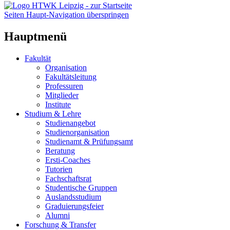
Seiten Haupt-Navigation überspringen
Hauptmenü
Fakultät
Organisation
Fakultätsleitung
Professuren
Mitglieder
Institute
Studium & Lehre
Studienangebot
Studienorganisation
Studienamt & Prüfungsamt
Beratung
Ersti-Coaches
Tutorien
Fachschaftsrat
Studentische Gruppen
Auslandsstudium
Graduierungsfeier
Alumni
Forschung & Transfer