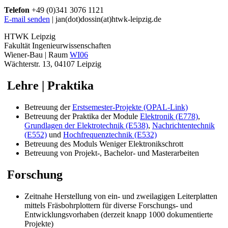
Telefon
+49 (0)341 3076 1121
E-mail senden
| jan(dot)dossin(at)htwk-leipzig.de
HTWK Leipzig
Fakultät Ingenieurwissenschaften
Wiener-Bau | Raum
WI06
Wächterstr. 13, 04107 Leipzig
Lehre | Praktika
Betreuung der
Erstsemester-Projekte (OPAL-Link)
Betreuung der Praktika der Module
Elektronik (E778)
,
Grundlagen der Elektrotechnik (E538)
,
Nachrichtentechnik
(E552)
und
Hochfrequenztechnik (E532)
Betreuung des Moduls Weniger Elektronikschrott
Betreuung von Projekt-, Bachelor- und Masterarbeiten
Forschung
Zeitnahe Herstellung von ein- und zweilagigen Leiterplatten
mittels Fräsbohrplottern für diverse Forschungs- und
Entwicklungsvorhaben (derzeit knapp 1000 dokumentierte
Projekte)