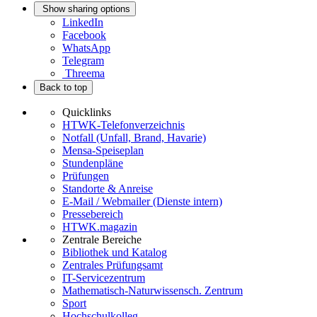
Show sharing options
LinkedIn
Facebook
WhatsApp
Telegram
Threema
Back to top
Quicklinks
HTWK-Telefonverzeichnis
Notfall (Unfall, Brand, Havarie)
Mensa-Speiseplan
Stundenpläne
Prüfungen
Standorte & Anreise
E-Mail / Webmailer (Dienste intern)
Pressebereich
HTWK.magazin
Zentrale Bereiche
Bibliothek und Katalog
Zentrales Prüfungsamt
IT-Servicezentrum
Mathematisch-Naturwissensch. Zentrum
Sport
Hochschulkolleg