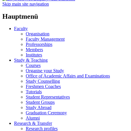
Skip main site navigation
Hauptmenü
Faculty
Organisation
Faculty Management
Professorships
Members
Institutes
Study & Teaching
Courses
Organise your Study
Office of Academic Affairs and Examinations
Study Counselling
Freshmen Coaches
Tutorials
Student Representatives
Student Groups
Study Abroad
Graduation Ceremony
Alumni
Research & Transfer
Research profiles