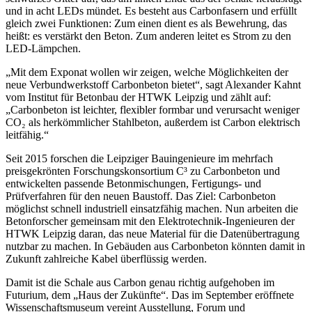
und in acht LEDs mündet. Es besteht aus Carbonfasern und erfüllt
gleich zwei Funktionen: Zum einen dient es als Bewehrung, das
heißt: es verstärkt den Beton. Zum anderen leitet es Strom zu den
LED-Lämpchen.
„Mit dem Exponat wollen wir zeigen, welche Möglichkeiten der
neue Verbundwerkstoff Carbonbeton bietet“, sagt Alexander Kahnt
vom Institut für Betonbau der HTWK Leipzig und zählt auf:
„Carbonbeton ist leichter, flexibler formbar und verursacht weniger
CO₂ als herkömmlicher Stahlbeton, außerdem ist Carbon elektrisch
leitfähig.“
Seit 2015 forschen die Leipziger Bauingenieure im mehrfach
preisgekrönten Forschungskonsortium C³ zu Carbonbeton und
entwickelten passende Betonmischungen, Fertigungs- und
Prüfverfahren für den neuen Baustoff. Das Ziel: Carbonbeton
möglichst schnell industriell einsatzfähig machen. Nun arbeiten die
Betonforscher gemeinsam mit den Elektrotechnik-Ingenieuren der
HTWK Leipzig daran, das neue Material für die Datenübertragung
nutzbar zu machen. In Gebäuden aus Carbonbeton könnten damit in
Zukunft zahlreiche Kabel überflüssig werden.
Damit ist die Schale aus Carbon genau richtig aufgehoben im
Futurium, dem „Haus der Zukünfte“. Das im September eröffnete
Wissenschaftsmuseum vereint Ausstellung, Forum und