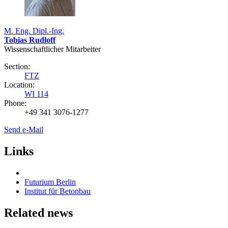
M. Eng. Dipl.-Ing.
Tobias Rudloff
Wissenschaftlicher Mitarbeiter
Section:
FTZ
Location:
WI 114
Phone:
+49 341 3076-1277
Send e-Mail
Links
Futurium Berlin
Institut für Betonbau
Related news