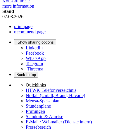
Konsortium C³
more information
Stand
07.08.2026
print page
recommend page
Show sharing options
LinkedIn
Facebook
WhatsApp
Telegram
Threema
Back to top
Quicklinks
HTWK-Telefonverzeichnis
Notfall (Unfall, Brand, Havarie)
Mensa-Speiseplan
Stundenpläne
Prüfungen
Standorte & Anreise
E-Mail / Webmailer (Dienste intern)
Pressebereich