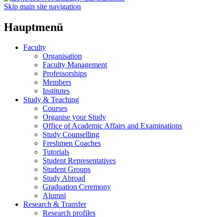
Skip main site navigation
Hauptmenü
Faculty
Organisation
Faculty Management
Professorships
Members
Institutes
Study & Teaching
Courses
Organise your Study
Office of Academic Affairs and Examinations
Study Counselling
Freshmen Coaches
Tutorials
Student Representatives
Student Groups
Study Abroad
Graduation Ceremony
Alumni
Research & Transfer
Research profiles