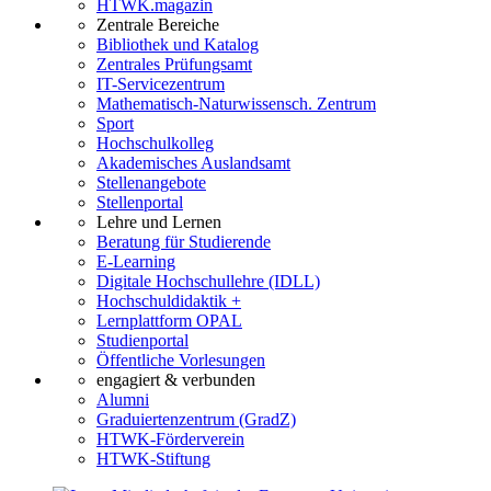
HTWK.magazin
Zentrale Bereiche
Bibliothek und Katalog
Zentrales Prüfungsamt
IT-Servicezentrum
Mathematisch-Naturwissensch. Zentrum
Sport
Hochschulkolleg
Akademisches Auslandsamt
Stellenangebote
Stellenportal
Lehre und Lernen
Beratung für Studierende
E-Learning
Digitale Hochschullehre (IDLL)
Hochschuldidaktik +
Lernplattform OPAL
Studienportal
Öffentliche Vorlesungen
engagiert & verbunden
Alumni
Graduiertenzentrum (GradZ)
HTWK-Förderverein
HTWK-Stiftung