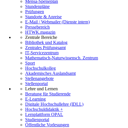
Mensa-Speiseplan
Stundenpläne
Prüfungen
Standorte & Anreise
E-Mail / Webmailer (Dienste intern)
Pressebereich
HTWK.magazin
Zentrale Bereiche
Bibliothek und Katalog
Zentrales Prüfungsamt
IT-Servicezentrum
Mathematisch-Naturwissensch. Zentrum
Sport
Hochschulkolleg
Akademisches Auslandsamt
Stellenangebote
Stellenportal
Lehre und Lernen
Beratung für Studierende
E-Learning
Digitale Hochschullehre (IDLL)
Hochschuldidaktik +
Lernplattform OPAL
Studienportal
Öffentliche Vorlesungen