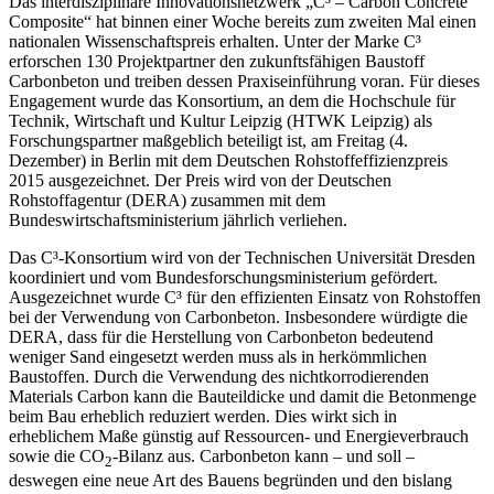
Das interdisziplinäre Innovationsnetzwerk „C³ – Carbon Concrete
Composite“ hat binnen einer Woche bereits zum zweiten Mal einen
nationalen Wissenschaftspreis erhalten. Unter der Marke C³
erforschen 130 Projektpartner den zukunftsfähigen Baustoff
Carbonbeton und treiben dessen Praxiseinführung voran. Für dieses
Engagement wurde das Konsortium, an dem die Hochschule für
Technik, Wirtschaft und Kultur Leipzig (HTWK Leipzig) als
Forschungspartner maßgeblich beteiligt ist, am Freitag (4.
Dezember) in Berlin mit dem Deutschen Rohstoffeffizienzpreis
2015 ausgezeichnet. Der Preis wird von der Deutschen
Rohstoffagentur (DERA) zusammen mit dem
Bundeswirtschaftsministerium jährlich verliehen.
Das C³-Konsortium wird von der Technischen Universität Dresden
koordiniert und vom Bundesforschungsministerium gefördert.
Ausgezeichnet wurde C³ für den effizienten Einsatz von Rohstoffen
bei der Verwendung von Carbonbeton. Insbesondere würdigte die
DERA, dass für die Herstellung von Carbonbeton bedeutend
weniger Sand eingesetzt werden muss als in herkömmlichen
Baustoffen. Durch die Verwendung des nichtkorrodierenden
Materials Carbon kann die Bauteildicke und damit die Betonmenge
beim Bau erheblich reduziert werden. Dies wirkt sich in
erheblichem Maße günstig auf Ressourcen- und Energieverbrauch
sowie die CO
-Bilanz aus. Carbonbeton kann – und soll –
2
deswegen eine neue Art des Bauens begründen und den bislang