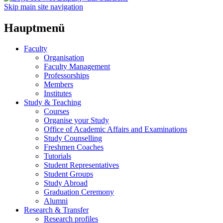
Skip main site navigation
Hauptmenü
Faculty
Organisation
Faculty Management
Professorships
Members
Institutes
Study & Teaching
Courses
Organise your Study
Office of Academic Affairs and Examinations
Study Counselling
Freshmen Coaches
Tutorials
Student Representatives
Student Groups
Study Abroad
Graduation Ceremony
Alumni
Research & Transfer
Research profiles