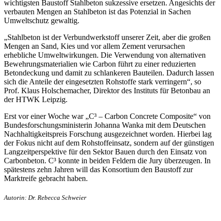
wichtigsten Baustoff Stahlbeton sukzessive ersetzen. Angesichts der
verbauten Mengen an Stahlbeton ist das Potenzial in Sachen
Umweltschutz gewaltig.
„Stahlbeton ist der Verbundwerkstoff unserer Zeit, aber die großen
Mengen an Sand, Kies und vor allem Zement verursachen
erhebliche Umweltwirkungen. Die Verwendung von alternativen
Bewehrungsmaterialien wie Carbon führt zu einer reduzierten
Betondeckung und damit zu schlankeren Bauteilen. Dadurch lassen
sich die Anteile der eingesetzten Rohstoffe stark verringern“, so
Prof. Klaus Holschemacher, Direktor des Instituts für Betonbau an
der HTWK Leipzig.
Erst vor einer Woche war „C³ – Carbon Concrete Composite“ von
Bundesforschungsministerin Johanna Wanka mit dem Deutschen
Nachhaltigkeitspreis Forschung ausgezeichnet worden. Hierbei lag
der Fokus nicht auf dem Rohstoffeinsatz, sondern auf der günstigen
Langzeitperspektive für den Sektor Bauen durch den Einsatz von
Carbonbeton. C³ konnte in beiden Feldern die Jury überzeugen. In
spätestens zehn Jahren will das Konsortium den Baustoff zur
Marktreife gebracht haben.
Autorin: Dr. Rebecca Schweier