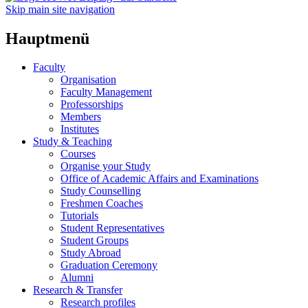
Skip main site navigation
Hauptmenü
Faculty
Organisation
Faculty Management
Professorships
Members
Institutes
Study & Teaching
Courses
Organise your Study
Office of Academic Affairs and Examinations
Study Counselling
Freshmen Coaches
Tutorials
Student Representatives
Student Groups
Study Abroad
Graduation Ceremony
Alumni
Research & Transfer
Research profiles