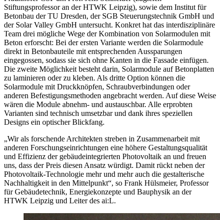
Stiftungsprofessor an der HTWK Leipzig), sowie dem Institut für
Betonbau der TU Dresden, der SGB Steuerungstechnik GmbH und
der Solar Valley GmbH untersucht. Konkret hat das interdisziplinäre
Team drei mögliche Wege der Kombination von Solarmodulen mit
Beton erforscht: Bei der ersten Variante werden die Solarmodule
direkt in Betonbauteile mit entsprechenden Aussparungen
eingegossen, sodass sie sich ohne Kanten in die Fassade einfügen.
Die zweite Möglichkeit besteht darin, Solarmodule auf Betonplatten
zu laminieren oder zu kleben. Als dritte Option können die
Solarmodule mit Druckknöpfen, Schraubverbindungen oder
anderen Befestigungsmethoden angebracht werden. Auf diese Weise
wären die Module abnehm- und austauschbar. Alle erprobten
Varianten sind technisch umsetzbar und dank ihres speziellen
Designs ein optischer Blickfang.
„Wir als forschende Architekten streben in Zusammenarbeit mit
anderen Forschungseinrichtungen eine höhere Gestaltungsqualität
und Effizienz der gebäudeintegrierten Photovoltaik an und freuen
uns, dass der Preis diesen Ansatz würdigt. Damit rückt neben der
Photovoltaik-Technologie mehr und mehr auch die gestalterische
Nachhaltigkeit in den Mittelpunkt“, so Frank Hülsmeier, Professor
für Gebäudetechnik, Energiekonzepte und Bauphysik an der
HTWK Leipzig und Leiter des ai:L.