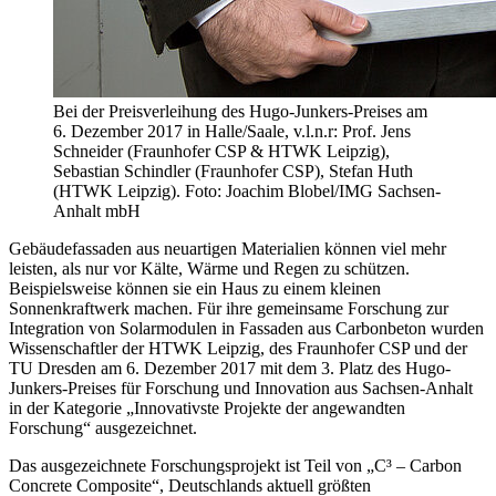
Bei der Preisverleihung des Hugo-Junkers-Preises am
6. Dezember 2017 in Halle/Saale, v.l.n.r: Prof. Jens
Schneider (Fraunhofer CSP & HTWK Leipzig),
Sebastian Schindler (Fraunhofer CSP), Stefan Huth
(HTWK Leipzig). Foto: Joachim Blobel/IMG Sachsen-
Anhalt mbH
Gebäudefassaden aus neuartigen Materialien können viel mehr
leisten, als nur vor Kälte, Wärme und Regen zu schützen.
Beispielsweise können sie ein Haus zu einem kleinen
Sonnenkraftwerk machen. Für ihre gemeinsame Forschung zur
Integration von Solarmodulen in Fassaden aus Carbonbeton wurden
Wissenschaftler der HTWK Leipzig, des Fraunhofer CSP und der
TU Dresden am 6. Dezember 2017 mit dem 3. Platz des Hugo-
Junkers-Preises für Forschung und Innovation aus Sachsen-Anhalt
in der Kategorie „Innovativste Projekte der angewandten
Forschung“ ausgezeichnet.
Das ausgezeichnete Forschungsprojekt ist Teil von „C³ – Carbon
Concrete Composite“, Deutschlands aktuell größten