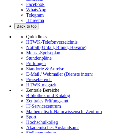
Facebook
WhatsApp
Telegram
Threema
Back to top
Quicklinks
HTWK-Telefonverzeichnis
Notfall (Unfall, Brand, Havarie)
Mensa-Speiseplan
Stundenpläne
Prüfungen
Standorte & Anreise
E-Mail / Webmailer (Dienste intern)
Pressebereich
HTWK.magazin
Zentrale Bereiche
Bibliothek und Katalog
Zentrales Prüfungsamt
IT-Servicezentrum
Mathematisch-Naturwissensch. Zentrum
Sport
Hochschulkolleg
Akademisches Auslandsamt
Stellenangebote