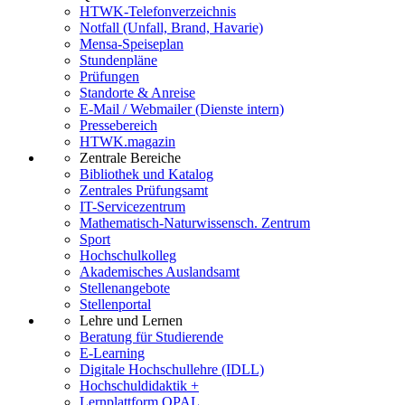
HTWK-Telefonverzeichnis
Notfall (Unfall, Brand, Havarie)
Mensa-Speiseplan
Stundenpläne
Prüfungen
Standorte & Anreise
E-Mail / Webmailer (Dienste intern)
Pressebereich
HTWK.magazin
Zentrale Bereiche
Bibliothek und Katalog
Zentrales Prüfungsamt
IT-Servicezentrum
Mathematisch-Naturwissensch. Zentrum
Sport
Hochschulkolleg
Akademisches Auslandsamt
Stellenangebote
Stellenportal
Lehre und Lernen
Beratung für Studierende
E-Learning
Digitale Hochschullehre (IDLL)
Hochschuldidaktik +
Lernplattform OPAL