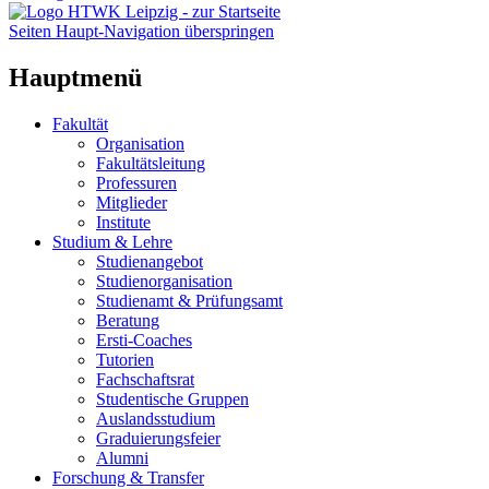
Seiten Haupt-Navigation überspringen
Hauptmenü
Fakultät
Organisation
Fakultätsleitung
Professuren
Mitglieder
Institute
Studium & Lehre
Studienangebot
Studienorganisation
Studienamt & Prüfungsamt
Beratung
Ersti-Coaches
Tutorien
Fachschaftsrat
Studentische Gruppen
Auslandsstudium
Graduierungsfeier
Alumni
Forschung & Transfer