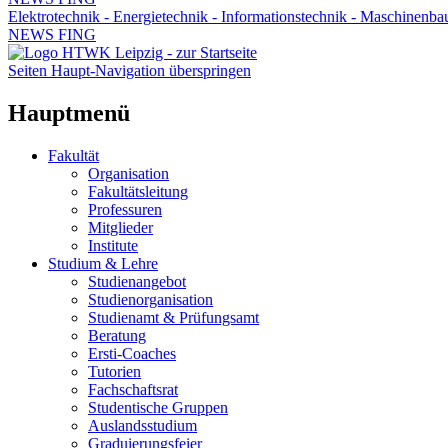
Elektrotechnik - Energietechnik - Informationstechnik - Maschinenba
NEWS FING
Seiten Haupt-Navigation überspringen
Hauptmenü
Fakultät
Organisation
Fakultätsleitung
Professuren
Mitglieder
Institute
Studium & Lehre
Studienangebot
Studienorganisation
Studienamt & Prüfungsamt
Beratung
Ersti-Coaches
Tutorien
Fachschaftsrat
Studentische Gruppen
Auslandsstudium
Graduierungsfeier