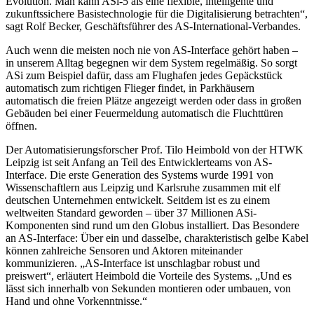
Evolution. Man kann ASi-5 als eine flexible, intelligente und
zukunftssichere Basistechnologie für die Digitalisierung betrachten“,
sagt Rolf Becker, Geschäftsführer des AS-International-Verbandes.
Auch wenn die meisten noch nie von AS-Interface gehört haben –
in unserem Alltag begegnen wir dem System regelmäßig. So sorgt
ASi zum Beispiel dafür, dass am Flughafen jedes Gepäckstück
automatisch zum richtigen Flieger findet, in Parkhäusern
automatisch die freien Plätze angezeigt werden oder dass in großen
Gebäuden bei einer Feuermeldung automatisch die Fluchttüren
öffnen.
Der Automatisierungsforscher Prof. Tilo Heimbold von der HTWK
Leipzig ist seit Anfang an Teil des Entwicklerteams von AS-
Interface. Die erste Generation des Systems wurde 1991 von
Wissenschaftlern aus Leipzig und Karlsruhe zusammen mit elf
deutschen Unternehmen entwickelt. Seitdem ist es zu einem
weltweiten Standard geworden – über 37 Millionen ASi-
Komponenten sind rund um den Globus installiert. Das Besondere
an AS-Interface: Über ein und dasselbe, charakteristisch gelbe Kabel
können zahlreiche Sensoren und Aktoren miteinander
kommunizieren. „AS-Interface ist unschlagbar robust und
preiswert“, erläutert Heimbold die Vorteile des Systems. „Und es
lässt sich innerhalb von Sekunden montieren oder umbauen, von
Hand und ohne Vorkenntnisse.“