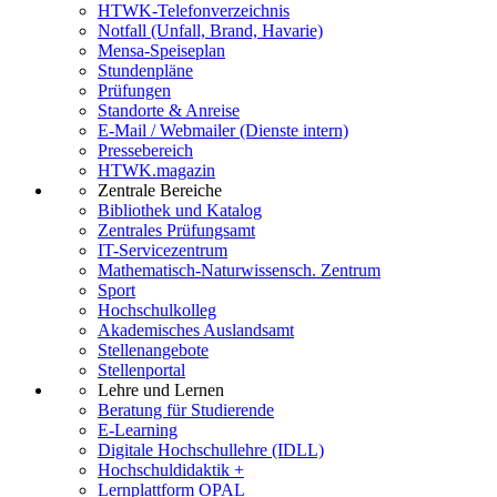
HTWK-Telefonverzeichnis
Notfall (Unfall, Brand, Havarie)
Mensa-Speiseplan
Stundenpläne
Prüfungen
Standorte & Anreise
E-Mail / Webmailer (Dienste intern)
Pressebereich
HTWK.magazin
Zentrale Bereiche
Bibliothek und Katalog
Zentrales Prüfungsamt
IT-Servicezentrum
Mathematisch-Naturwissensch. Zentrum
Sport
Hochschulkolleg
Akademisches Auslandsamt
Stellenangebote
Stellenportal
Lehre und Lernen
Beratung für Studierende
E-Learning
Digitale Hochschullehre (IDLL)
Hochschuldidaktik +
Lernplattform OPAL