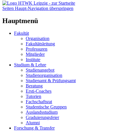
Seiten Haupt-Navigation überspringen
Hauptmenü
Fakultät
Organisation
Fakultätsleitung
Professuren
Mitglieder
Institute
Studium & Lehre
Studienangebot
Studienorganisation
Studienamt & Prüfungsamt
Beratung
Ersti-Coaches
Tutorien
Fachschaftsrat
Studentische Gruppen
Auslandsstudium
Graduierungsfeier
Alumni
Forschung & Transfer