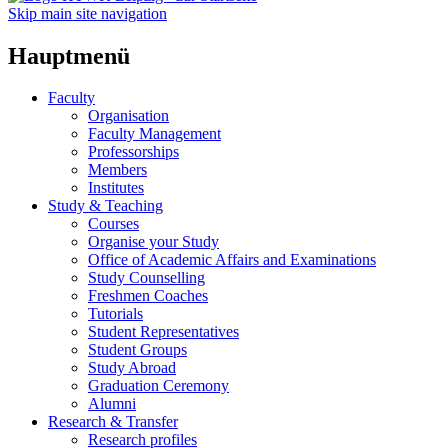
Skip main site navigation
Hauptmenü
Faculty
Organisation
Faculty Management
Professorships
Members
Institutes
Study & Teaching
Courses
Organise your Study
Office of Academic Affairs and Examinations
Study Counselling
Freshmen Coaches
Tutorials
Student Representatives
Student Groups
Study Abroad
Graduation Ceremony
Alumni
Research & Transfer
Research profiles