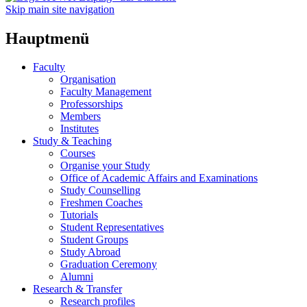
Skip main site navigation
Hauptmenü
Faculty
Organisation
Faculty Management
Professorships
Members
Institutes
Study & Teaching
Courses
Organise your Study
Office of Academic Affairs and Examinations
Study Counselling
Freshmen Coaches
Tutorials
Student Representatives
Student Groups
Study Abroad
Graduation Ceremony
Alumni
Research & Transfer
Research profiles