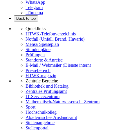
WhatsApp
Telegram
Threema
Back to top
Quicklinks
HTWK-Telefonverzeichnis
Notfall (Unfall, Brand, Havarie)
Mensa-Speiseplan
Stundenpläne
Prüfungen
Standorte & Anreise
E-Mail / Webmailer (Dienste intern)
Pressebereich
HTWK.magazin
Zentrale Bereiche
Bibliothek und Katalog
Zentrales Prüfungsamt
IT-Servicezentrum
Mathematisch-Naturwissensch. Zentrum
Sport
Hochschulkolleg
Akademisches Auslandsamt
Stellenangebote
Stellenportal