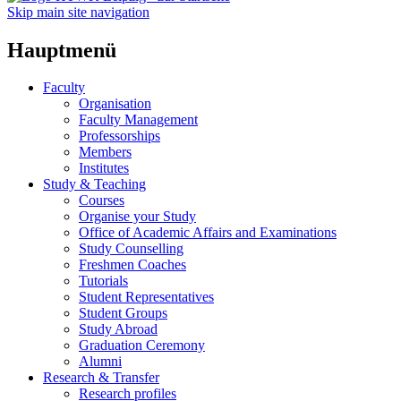
Skip main site navigation
Hauptmenü
Faculty
Organisation
Faculty Management
Professorships
Members
Institutes
Study & Teaching
Courses
Organise your Study
Office of Academic Affairs and Examinations
Study Counselling
Freshmen Coaches
Tutorials
Student Representatives
Student Groups
Study Abroad
Graduation Ceremony
Alumni
Research & Transfer
Research profiles