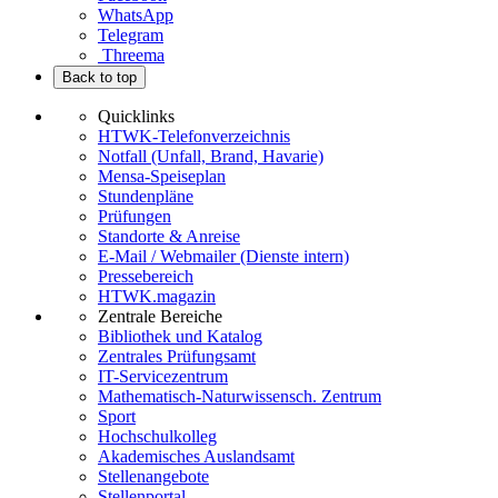
WhatsApp
Telegram
Threema
Back to top
Quicklinks
HTWK-Telefonverzeichnis
Notfall (Unfall, Brand, Havarie)
Mensa-Speiseplan
Stundenpläne
Prüfungen
Standorte & Anreise
E-Mail / Webmailer (Dienste intern)
Pressebereich
HTWK.magazin
Zentrale Bereiche
Bibliothek und Katalog
Zentrales Prüfungsamt
IT-Servicezentrum
Mathematisch-Naturwissensch. Zentrum
Sport
Hochschulkolleg
Akademisches Auslandsamt
Stellenangebote
Stellenportal