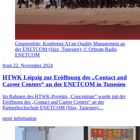
Gruppenfoto, Konferenz AI im Quality Management an
der ENETCOM (Sfax, Tunesien): © Orbeats Radio
ENETCOM
from
22. November 2024
HTWK Leipzig zur Eröffnung des „Contact and
Career Centers“ an der ENETCOM in Tunesien
Im Rahmen des HTWK-Projekts „Concentrate“ wurde mit der
Eröffnung des „Contact and Career Centers“ an der
Partnerhochschule ENETCOM (Sfax, Tunesien)…
more information