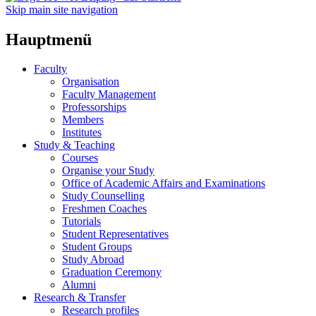
Skip main site navigation
Hauptmenü
Faculty
Organisation
Faculty Management
Professorships
Members
Institutes
Study & Teaching
Courses
Organise your Study
Office of Academic Affairs and Examinations
Study Counselling
Freshmen Coaches
Tutorials
Student Representatives
Student Groups
Study Abroad
Graduation Ceremony
Alumni
Research & Transfer
Research profiles