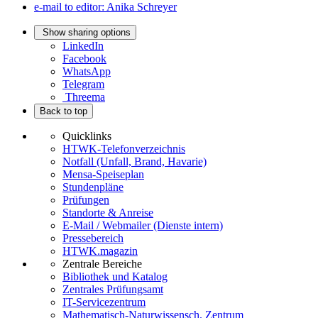
e-mail to editor: Anika Schreyer
Show sharing options
LinkedIn
Facebook
WhatsApp
Telegram
Threema
Back to top
Quicklinks
HTWK-Telefonverzeichnis
Notfall (Unfall, Brand, Havarie)
Mensa-Speiseplan
Stundenpläne
Prüfungen
Standorte & Anreise
E-Mail / Webmailer (Dienste intern)
Pressebereich
HTWK.magazin
Zentrale Bereiche
Bibliothek und Katalog
Zentrales Prüfungsamt
IT-Servicezentrum
Mathematisch-Naturwissensch. Zentrum