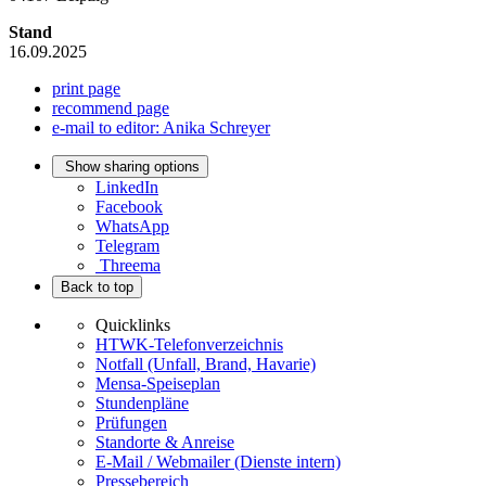
Stand
16.09.2025
print page
recommend page
e-mail to editor: Anika Schreyer
Show sharing options
LinkedIn
Facebook
WhatsApp
Telegram
Threema
Back to top
Quicklinks
HTWK-Telefonverzeichnis
Notfall (Unfall, Brand, Havarie)
Mensa-Speiseplan
Stundenpläne
Prüfungen
Standorte & Anreise
E-Mail / Webmailer (Dienste intern)
Pressebereich