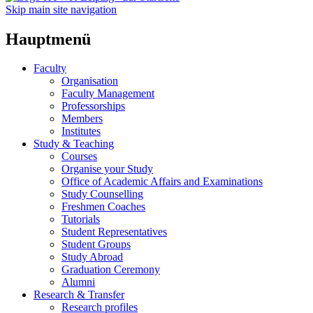
Skip main site navigation
Hauptmenü
Faculty
Organisation
Faculty Management
Professorships
Members
Institutes
Study & Teaching
Courses
Organise your Study
Office of Academic Affairs and Examinations
Study Counselling
Freshmen Coaches
Tutorials
Student Representatives
Student Groups
Study Abroad
Graduation Ceremony
Alumni
Research & Transfer
Research profiles