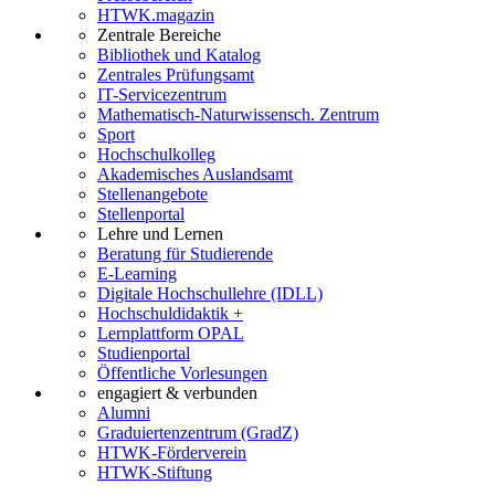
HTWK.magazin
Zentrale Bereiche
Bibliothek und Katalog
Zentrales Prüfungsamt
IT-Servicezentrum
Mathematisch-Naturwissensch. Zentrum
Sport
Hochschulkolleg
Akademisches Auslandsamt
Stellenangebote
Stellenportal
Lehre und Lernen
Beratung für Studierende
E-Learning
Digitale Hochschullehre (IDLL)
Hochschuldidaktik +
Lernplattform OPAL
Studienportal
Öffentliche Vorlesungen
engagiert & verbunden
Alumni
Graduiertenzentrum (GradZ)
HTWK-Förderverein
HTWK-Stiftung