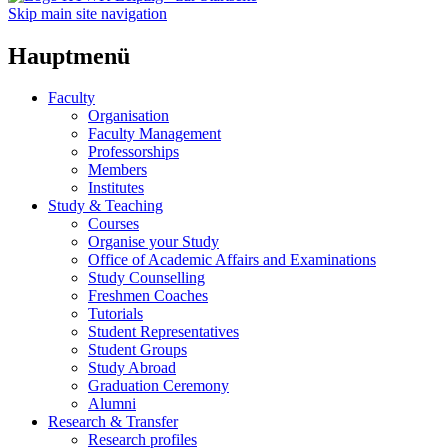
Skip main site navigation
Hauptmenü
Faculty
Organisation
Faculty Management
Professorships
Members
Institutes
Study & Teaching
Courses
Organise your Study
Office of Academic Affairs and Examinations
Study Counselling
Freshmen Coaches
Tutorials
Student Representatives
Student Groups
Study Abroad
Graduation Ceremony
Alumni
Research & Transfer
Research profiles