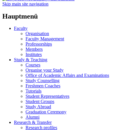
Skip main site navigation
Hauptmenü
Faculty
Organisation
Faculty Management
Professorships
Members
Institutes
Study & Teaching
Courses
Organise your Study
Office of Academic Affairs and Examinations
Study Counselling
Freshmen Coaches
Tutorials
Student Representatives
Student Groups
Study Abroad
Graduation Ceremony
Alumni
Research & Transfer
Research profiles