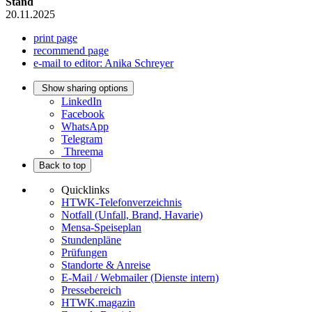
Stand
20.11.2025
print page
recommend page
e-mail to editor: Anika Schreyer
Show sharing options
LinkedIn
Facebook
WhatsApp
Telegram
Threema
Back to top
Quicklinks
HTWK-Telefonverzeichnis
Notfall (Unfall, Brand, Havarie)
Mensa-Speiseplan
Stundenpläne
Prüfungen
Standorte & Anreise
E-Mail / Webmailer (Dienste intern)
Pressebereich
HTWK.magazin