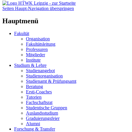
Seiten Haupt-Navigation überspringen
Hauptmenü
Fakultät
Organisation
Fakultätsleitung
Professuren
Mitglieder
Institute
Studium & Lehre
Studienangebot
Studienorganisation
Studienamt & Prüfungsamt
Beratung
Ersti-Coaches
Tutorien
Fachschaftsrat
Studentische Gruppen
Auslandsstudium
Graduierungsfeier
Alumni
Forschung & Transfer