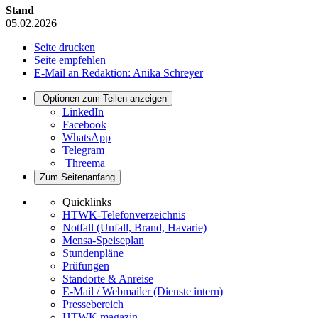
Stand
05.02.2026
Seite drucken
Seite empfehlen
E-Mail an Redaktion: Anika Schreyer
Optionen zum Teilen anzeigen
LinkedIn
Facebook
WhatsApp
Telegram
Threema
Zum Seitenanfang
Quicklinks
HTWK-Telefonverzeichnis
Notfall (Unfall, Brand, Havarie)
Mensa-Speiseplan
Stundenpläne
Prüfungen
Standorte & Anreise
E-Mail / Webmailer (Dienste intern)
Pressebereich
HTWK.magazin