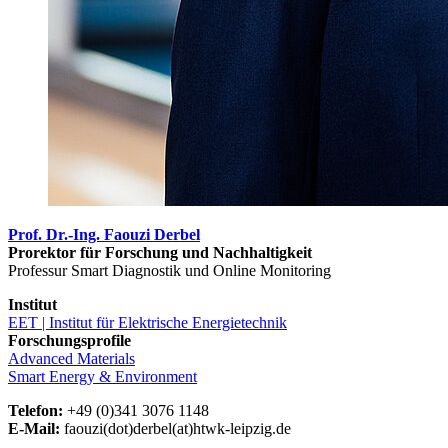
Prof. Dr.-Ing. Faouzi Derbel
Prorektor für Forschung und Nachhaltigkeit
Professur Smart Diagnostik und Online Monitoring
Institut
EET | Institut für Elektrische Energietechnik
Forschungsprofile
Advanced Materials
Smart Energy & Environment
Telefon:
+49 (0)341 3076 1148
E-Mail:
faouzi(dot)derbel(at)htwk-leipzig.de