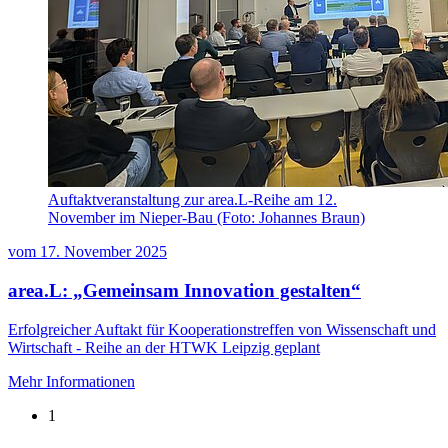
Auftaktveranstaltung zur area.L-Reihe am 12.
November im Nieper-Bau (Foto: Johannes Braun)
vom
17. November 2025
area.L: „Gemeinsam Innovation gestalten“
Erfolgreicher Auftakt für Kooperationstreffen von Wissenschaft und
Wirtschaft - Reihe an der HTWK Leipzig geplant
Mehr Informationen
1