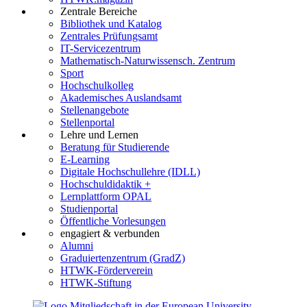
Zentrale Bereiche
Bibliothek und Katalog
Zentrales Prüfungsamt
IT-Servicezentrum
Mathematisch-Naturwissensch. Zentrum
Sport
Hochschulkolleg
Akademisches Auslandsamt
Stellenangebote
Stellenportal
Lehre und Lernen
Beratung für Studierende
E-Learning
Digitale Hochschullehre (IDLL)
Hochschuldidaktik +
Lernplattform OPAL
Studienportal
Öffentliche Vorlesungen
engagiert & verbunden
Alumni
Graduiertenzentrum (GradZ)
HTWK-Förderverein
HTWK-Stiftung