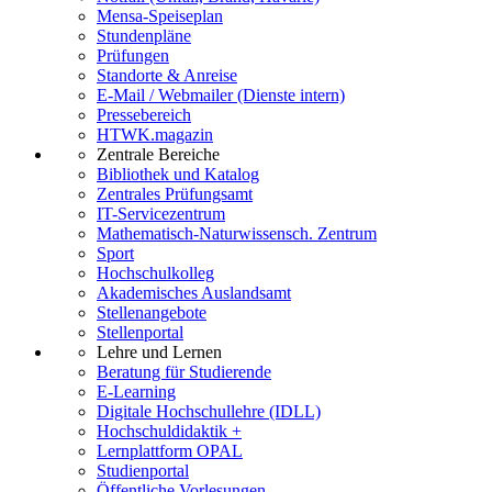
Mensa-Speiseplan
Stundenpläne
Prüfungen
Standorte & Anreise
E-Mail / Webmailer (Dienste intern)
Pressebereich
HTWK.magazin
Zentrale Bereiche
Bibliothek und Katalog
Zentrales Prüfungsamt
IT-Servicezentrum
Mathematisch-Naturwissensch. Zentrum
Sport
Hochschulkolleg
Akademisches Auslandsamt
Stellenangebote
Stellenportal
Lehre und Lernen
Beratung für Studierende
E-Learning
Digitale Hochschullehre (IDLL)
Hochschuldidaktik +
Lernplattform OPAL
Studienportal
Öffentliche Vorlesungen