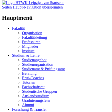
Seiten Haupt-Navigation überspringen
Hauptmenü
Fakultät
Organisation
Fakultätsleitung
Professuren
Mitglieder
Institute
Studium & Lehre
Studienangebot
Studienorganisation
Studienamt & Prüfungsamt
Beratung
Ersti-Coaches
Tutorien
Fachschaftsrat
Studentische Gruppen
Auslandsstudium
Graduierungsfeier
Alumni
Forschung & Transfer