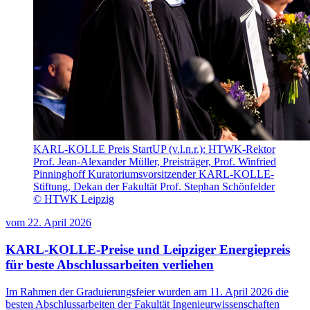
KARL-KOLLE Preis StartUP (v.l.n.r.): HTWK-Rektor
Prof. Jean-Alexander Müller, Preisträger, Prof. Winfried
Pinninghoff Kuratoriumsvorsitzender KARL-KOLLE-
Stiftung, Dekan der Fakultät Prof. Stephan Schönfelder
© HTWK Leipzig
vom
22. April 2026
KARL-KOLLE-Preise und Leipziger Energiepreis
für beste Abschlussarbeiten verliehen
Im Rahmen der Graduierungsfeier wurden am 11. April 2026 die
besten Abschlussarbeiten der Fakultät Ingenieurwissenschaften