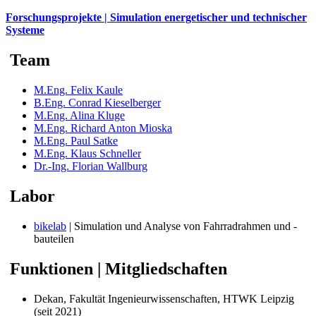
Forschungsprojekte | Simulation energetischer und technischer
Systeme
Team
M.Eng. Felix Kaule
B.Eng. Conrad Kieselberger
M.Eng. Alina Kluge
M.Eng. Richard Anton Mioska
M.Eng. Paul Satke
M.Eng. Klaus Schneller
Dr.-Ing. Florian Wallburg
Labor
bikelab
| Simulation und Analyse von Fahrradrahmen und -
bauteilen
Funktionen | Mitgliedschaften
Dekan, Fakultät Ingenieurwissenschaften, HTWK Leipzig
(seit 2021)