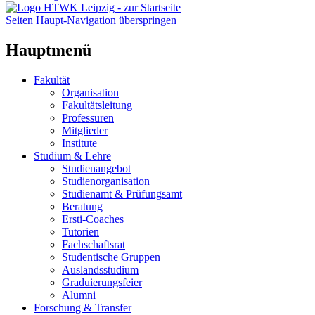
Seiten Haupt-Navigation überspringen
Hauptmenü
Fakultät
Organisation
Fakultätsleitung
Professuren
Mitglieder
Institute
Studium & Lehre
Studienangebot
Studienorganisation
Studienamt & Prüfungsamt
Beratung
Ersti-Coaches
Tutorien
Fachschaftsrat
Studentische Gruppen
Auslandsstudium
Graduierungsfeier
Alumni
Forschung & Transfer