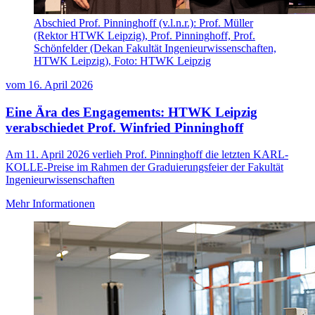
Abschied Prof. Pinninghoff (v.l.n.r.): Prof. Müller
(Rektor HTWK Leipzig), Prof. Pinninghoff, Prof.
Schönfelder (Dekan Fakultät Ingenieurwissenschaften,
HTWK Leipzig), Foto: HTWK Leipzig
vom
16. April 2026
Eine Ära des Engagements: HTWK Leipzig
verabschiedet Prof. Winfried Pinninghoff
Am 11. April 2026 verlieh Prof. Pinninghoff die letzten KARL-
KOLLE-Preise im Rahmen der Graduierungsfeier der Fakultät
Ingenieurwissenschaften
Mehr Informationen