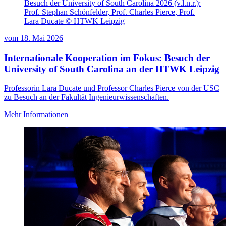
Besuch der University of South Carolina 2026 (v.l.n.r.):
Prof. Stephan Schönfelder, Prof. Charles Pierce, Prof.
Lara Ducate © HTWK Leipzig
vom
18. Mai 2026
Internationale Kooperation im Fokus: Besuch der
University of South Carolina an der HTWK Leipzig
Professorin Lara Ducate und Professor Charles Pierce von der USC
zu Besuch an der Fakultät Ingenieurwissenschaften.
Mehr Informationen