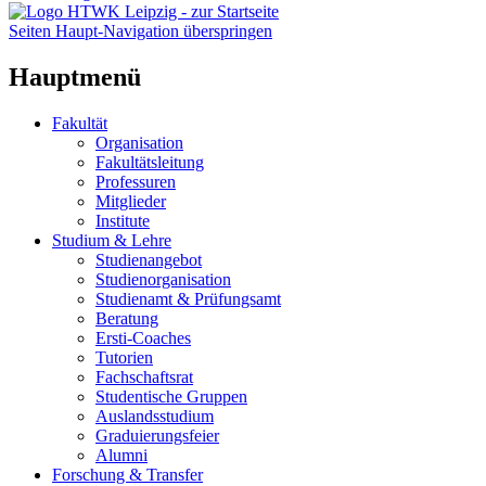
Seiten Haupt-Navigation überspringen
Hauptmenü
Fakultät
Organisation
Fakultätsleitung
Professuren
Mitglieder
Institute
Studium & Lehre
Studienangebot
Studienorganisation
Studienamt & Prüfungsamt
Beratung
Ersti-Coaches
Tutorien
Fachschaftsrat
Studentische Gruppen
Auslandsstudium
Graduierungsfeier
Alumni
Forschung & Transfer