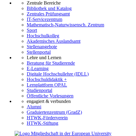
Zentrale Bereiche
Bibliothek und Katalog
Zentrales Prüfungsamt
IT-Servicezentrum
Mathematisch-Naturwissensch. Zentrum
Sport
Hochschulkolleg
Akademisches Auslandsamt
Stellenangebote
Stellenportal
Lehre und Lernen
Beratung für Studierende
E-Learning
Digitale Hochschullehre (IDLL)
Hochschuldidaktik +
Lernplattform OPAL
Studienportal
Öffentliche Vorlesungen
engagiert & verbunden
Alumni
Graduiertenzentrum (GradZ)
HTWK-Förderverein
HTWK-Stiftung